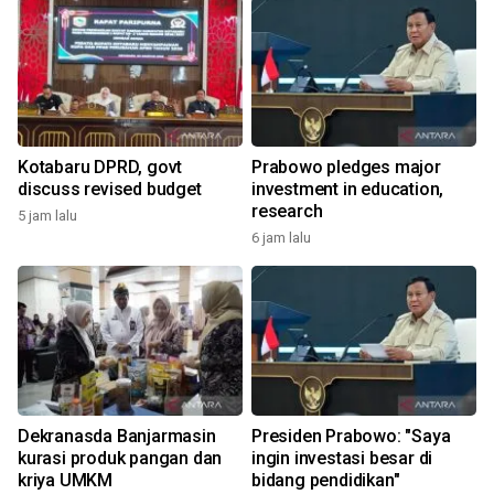
Kotabaru DPRD, govt
Prabowo pledges major
discuss revised budget
investment in education,
research
5 jam lalu
6 jam lalu
Dekranasda Banjarmasin
Presiden Prabowo: "Saya
kurasi produk pangan dan
ingin investasi besar di
kriya UMKM
bidang pendidikan"