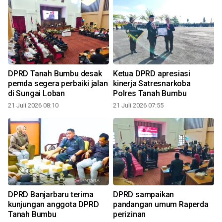
DPRD Tanah Bumbu desak
Ketua DPRD apresiasi
D
pemda segera perbaiki jalan
kinerja Satresnarkoba
di Sungai Loban
Polres Tanah Bumbu
21 Juli 2026 08:10
21 Juli 2026 07:55
2
DPRD Banjarbaru terima
DPRD sampaikan
kunjungan anggota DPRD
pandangan umum Raperda
Tanah Bumbu
perizinan