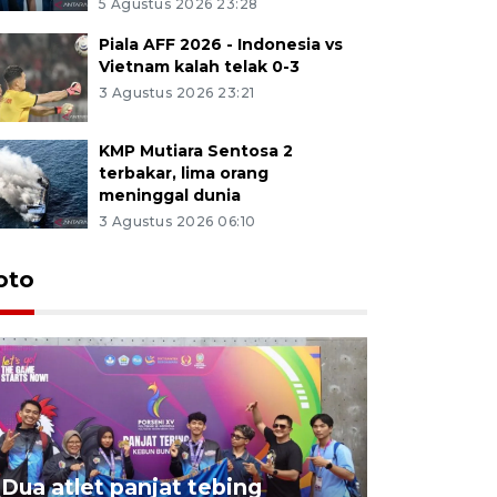
5 Agustus 2026 23:28
Piala AFF 2026 - Indonesia vs
Vietnam kalah telak 0-3
3 Agustus 2026 23:21
KMP Mutiara Sentosa 2
terbakar, lima orang
meninggal dunia
3 Agustus 2026 06:10
oto
Dua atlet panjat tebing
Poliban r