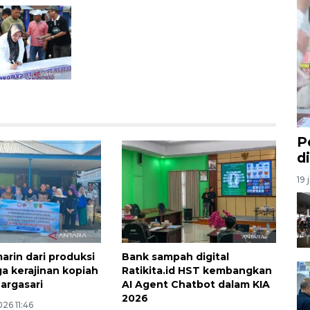
P
d
19 
arin dari produksi
Bank sampah digital
ga kerajinan kopiah
Ratikita.id HST kembangkan
argasari
AI Agent Chatbot dalam KIA
2026
26 11:46