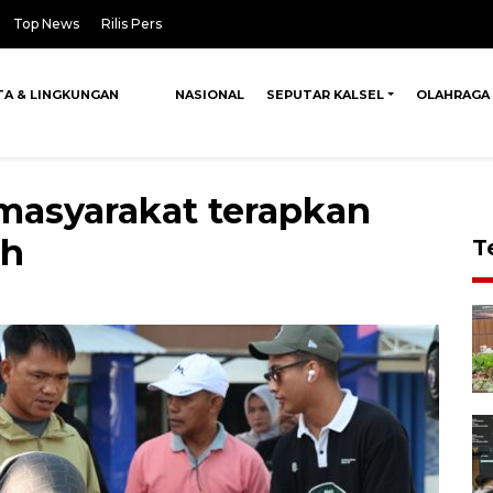
Top News
Rilis Pers
TA & LINGKUNGAN
NASIONAL
SEPUTAR KALSEL
OLAHRAGA
masyarakat terapkan
ah
T