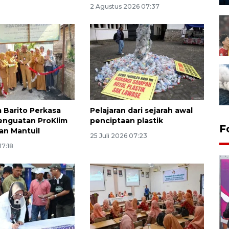
2 Agustus 2026 07:37
m Barito Perkasa
Pelajaran dari sejarah awal
enguatan ProKlim
penciptaan plastik
F
han Mantuil
25 Juli 2026 07:23
17:18
Ketua DPRD Syahrial hadiri