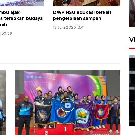
pembukaan Turnamen Sepak
Bola Usia Dini
mbu ajak
DWP HSU edukasi terkait
t terapkan budaya
pengelolaan sampah
23 Juli 2026 21:36
pah
18 Juni 2026 13:41
6 09:38
V
Feature - Kalsel Merangkul
Anak Putus Sekolah Lewat
Pendidikan Kesetaraan
Bagian 1
30 Juli 2026 17:51