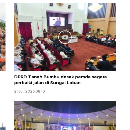
Vaksin HPV untuk siswa laki-
laki
2026-08-06 06:30:00
DPRD Tanah Bumbu desak pemda segera
perbaiki jalan di Sungai Loban
21 Juli 2026 08:10