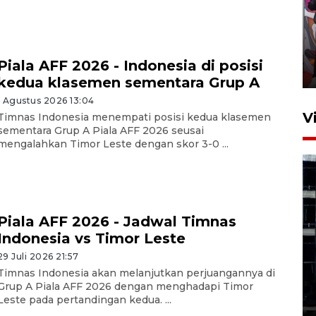
Ketua DPRD Syahrial hadiri
pembukaan Turnamen Sepak
Bola Usia Dini
Piala AFF 2026 - Indonesia di posisi
23 Juli 2026 21:36
kedua klasemen sementara Grup A
1 Agustus 2026 13:04
V
Timnas Indonesia menempati posisi kedua klasemen
sementara Grup A Piala AFF 2026 seusai
mengalahkan Timor Leste dengan skor 3-0 ...
Piala AFF 2026 - Jadwal Timnas
Feature - Kalsel Merangkul
Indonesia vs Timor Leste
Anak Putus Sekolah Lewat
29 Juli 2026 21:57
Pendidikan Kesetaraan
Timnas Indonesia akan melanjutkan perjuangannya di
Bagian 1
Grup A Piala AFF 2026 dengan menghadapi Timor
Leste pada pertandingan kedua. ...
30 Juli 2026 17:51