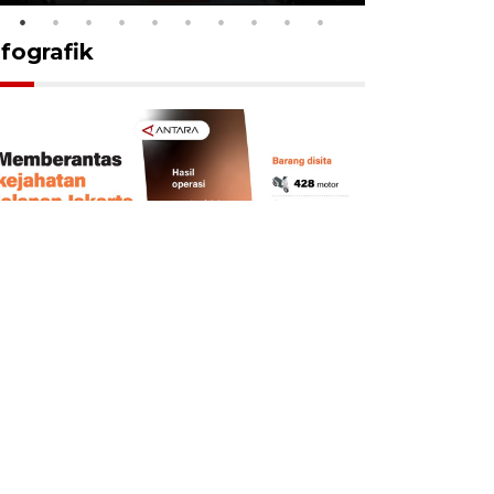
nfografik