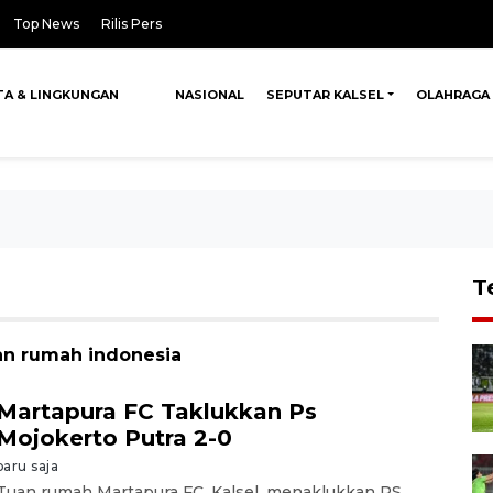
Top News
Rilis Pers
TA & LINGKUNGAN
NASIONAL
SEPUTAR KALSEL
OLAHRAGA
T
an rumah indonesia
Martapura FC Taklukkan Ps
Mojokerto Putra 2-0
baru saja
Tuan rumah Martapura FC, Kalsel, menaklukkan PS