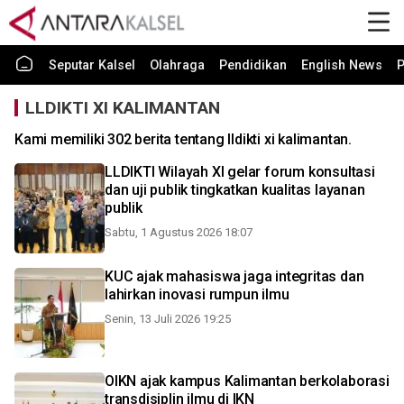
Seputar Kalsel
Olahraga
Pendidikan
English News
P
LLDIKTI XI KALIMANTAN
Kami memiliki 302 berita tentang lldikti xi kalimantan.
LLDIKTI Wilayah XI gelar forum konsultasi
dan uji publik tingkatkan kualitas layanan
publik
Sabtu, 1 Agustus 2026 18:07
KUC ajak mahasiswa jaga integritas dan
lahirkan inovasi rumpun ilmu
Senin, 13 Juli 2026 19:25
OIKN ajak kampus Kalimantan berkolaborasi
transdisiplin ilmu di IKN