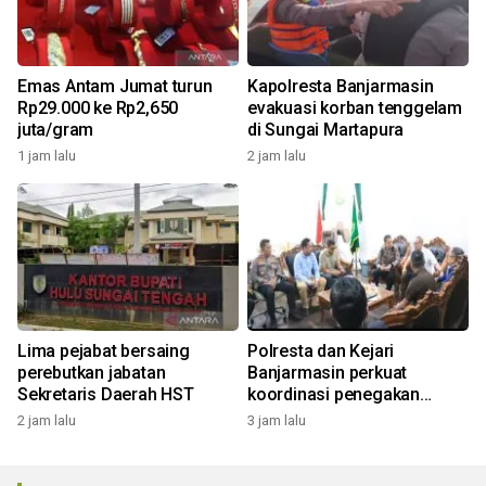
Emas Antam Jumat turun
Kapolresta Banjarmasin
Rp29.000 ke Rp2,650
evakuasi korban tenggelam
juta/gram
di Sungai Martapura
1 jam lalu
2 jam lalu
Lima pejabat bersaing
Polresta dan Kejari
perebutkan jabatan
Banjarmasin perkuat
Sekretaris Daerah HST
koordinasi penegakan
hukum
2 jam lalu
3 jam lalu