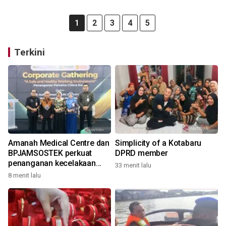
1
2
3
4
5
Terkini
Amanah Medical Centre dan
Simplicity of a Kotabaru
BPJAMSOSTEK perkuat
DPRD member
penanganan kecelakaan
33 menit lalu
kerja
8 menit lalu