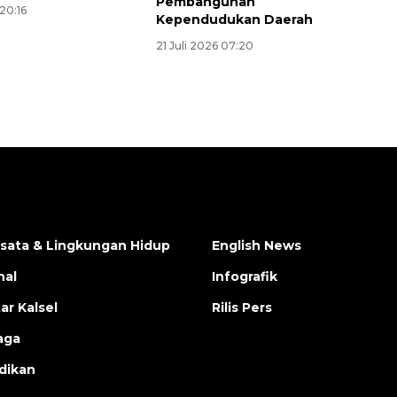
Pembangunan
 20:16
Kependudukan Daerah
21 Juli 2026 07:20
isata & Lingkungan Hidup
English News
nal
Infografik
ar Kalsel
Rilis Pers
aga
dikan