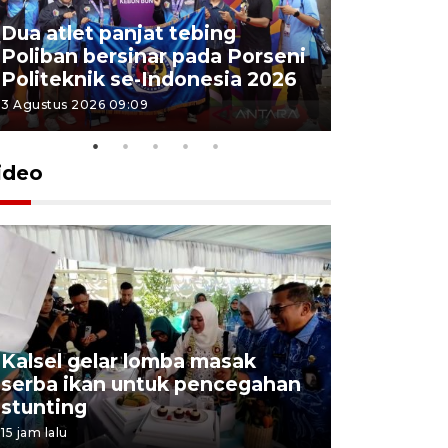
Dua atlet panjat tebing
Poliban r
Poliban bersinar pada Porseni
Porseni P
Politeknik se-Indonesia 2026
Indonesi
3 Agustus 2026 09:09
3 Agustus 202
ideo
Kalsel gelar lomba masak
Bawaslu 
serba ikan untuk pencegahan
wujudkan
stunting
transparan
15 jam lalu
8 Agustus 202