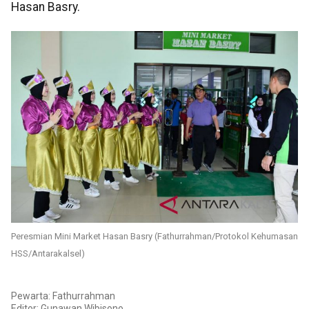
Hasan Basry.
Peresmian Mini Market Hasan Basry (Fathurrahman/Protokol Kehumasan
HSS/Antarakalsel)
Pewarta: Fathurrahman
Editor: Gunawan Wibisono