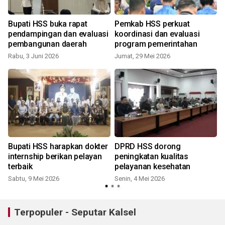
i
Bupati HSS buka rapat
Pemkab HSS perkuat
pendampingan dan evaluasi
koordinasi dan evaluasi
pembangunan daerah
program pemerintahan
Rabu, 3 Juni 2026
Jumat, 29 Mei 2026
R
u
Bupati HSS harapkan dokter
DPRD HSS dorong
internship berikan pelayan
peningkatan kualitas
terbaik
pelayanan kesehatan
Sabtu, 9 Mei 2026
Senin, 4 Mei 2026
J
Terpopuler - Seputar Kalsel