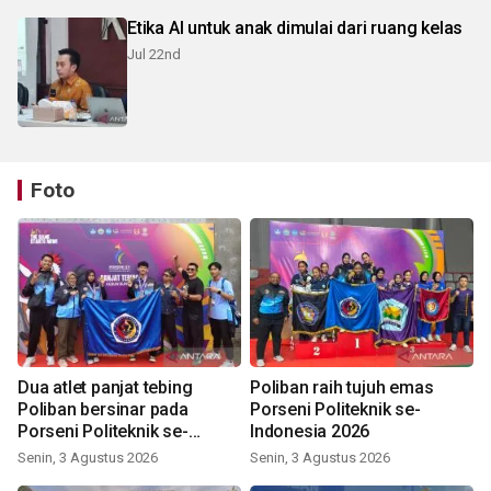
Etika AI untuk anak dimulai dari ruang kelas
Jul 22nd
Foto
Dua atlet panjat tebing
Poliban raih tujuh emas
Poliban bersinar pada
Porseni Politeknik se-
Porseni Politeknik se-
Indonesia 2026
Indonesia 2026
Senin, 3 Agustus 2026
Senin, 3 Agustus 2026