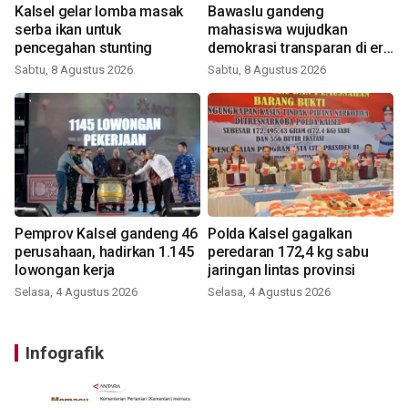
Kalsel gelar lomba masak
Bawaslu gandeng
serba ikan untuk
mahasiswa wujudkan
pencegahan stunting
demokrasi transparan di era
digital
Sabtu, 8 Agustus 2026
Sabtu, 8 Agustus 2026
Pemprov Kalsel gandeng 46
Polda Kalsel gagalkan
perusahaan, hadirkan 1.145
peredaran 172,4 kg sabu
lowongan kerja
jaringan lintas provinsi
Selasa, 4 Agustus 2026
Selasa, 4 Agustus 2026
Infografik