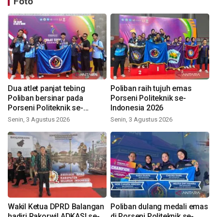
Foto
Dua atlet panjat tebing
Poliban raih tujuh emas
Poliban bersinar pada
Porseni Politeknik se-
Porseni Politeknik se-
Indonesia 2026
Indonesia 2026
Senin, 3 Agustus 2026
Senin, 3 Agustus 2026
Wakil Ketua DPRD Balangan
Poliban dulang medali emas
hadiri Rakorwil ADKASI se-
di Porseni Politeknik se-