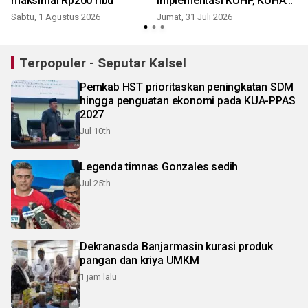
maksimal Rp200 ribu
implementasi KUHP, KUHAP
dan SPPA
Sabtu, 1 Agustus 2026
Jumat, 31 Juli 2026
J
Terpopuler - Seputar Kalsel
Pemkab HST prioritaskan peningkatan SDM
hingga penguatan ekonomi pada KUA-PPAS
2027
Jul 10th
Legenda timnas Gonzales sedih
Jul 25th
Dekranasda Banjarmasin kurasi produk
pangan dan kriya UMKM
1 jam lalu