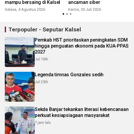
mampu bersaing di Kalsel
ancaman siber
Selasa, 4 Agustus 2026
Kamis, 30 Juli 2026
J
Terpopuler - Seputar Kalsel
Pemkab HST prioritaskan peningkatan SDM
hingga penguatan ekonomi pada KUA-PPAS
2027
Jul 10th
Legenda timnas Gonzales sedih
Jul 25th
Sekda Banjar tekankan literasi kebencanaan
perkuat kesiapsiagaan masyarakat
7 jam lalu