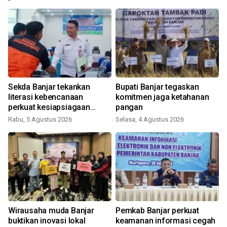
Sekda Banjar tekankan
Bupati Banjar tegaskan
literasi kebencanaan
komitmen jaga ketahanan
perkuat kesiapsiagaan
pangan
masyarakat
Rabu, 5 Agustus 2026
Selasa, 4 Agustus 2026
R
Wirausaha muda Banjar
Pemkab Banjar perkuat
buktikan inovasi lokal
keamanan informasi cegah