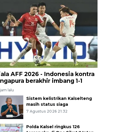
iala AFF 2026 - Indonesia kontra
ingapura berakhir imbang 1-1
jam lalu
Sistem kelistrikan Kalselteng
masih status siaga
7 Agustus 2026 21:32
Polda Kalsel ringkus 126