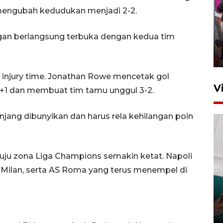
engubah kedudukan menjadi 2-2.
Ketua DPRD Syahrial hadiri
pembukaan Turnamen Sepak
ngan berlangsung terbuka dengan kedua tim
Bola Usia Dini
23 Juli 2026 21:36
 injury time. Jonathan Rowe mencetak gol
V
1 dan membuat tim tamu unggul 3-2.
jang dibunyikan dan harus rela kehilangan poin
ju zona Liga Champions semakin ketat. Napoli
Feature - Kalsel Merangkul
AC Milan, serta AS Roma yang terus menempel di
Anak Putus Sekolah Lewat
Pendidikan Kesetaraan
Bagian 3
30 Juli 2026 17:56