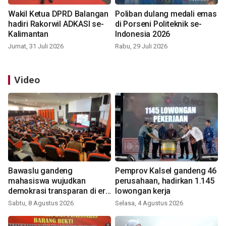
Wakil Ketua DPRD Balangan
Poliban dulang medali emas
hadiri Rakorwil ADKASI se-
di Porseni Politeknik se-
Kalimantan
Indonesia 2026
Jumat, 31 Juli 2026
Rabu, 29 Juli 2026
Video
Bawaslu gandeng
Pemprov Kalsel gandeng 46
mahasiswa wujudkan
perusahaan, hadirkan 1.145
demokrasi transparan di era
lowongan kerja
digital
Sabtu, 8 Agustus 2026
Selasa, 4 Agustus 2026