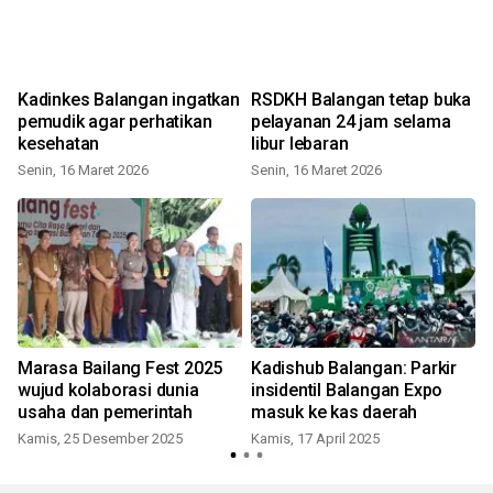
Kadinkes Balangan ingatkan
RSDKH Balangan tetap buka
pemudik agar perhatikan
pelayanan 24 jam selama
kesehatan
libur lebaran
Senin, 16 Maret 2026
Senin, 16 Maret 2026
S
n
Marasa Bailang Fest 2025
Kadishub Balangan: Parkir
wujud kolaborasi dunia
insidentil Balangan Expo
usaha dan pemerintah
masuk ke kas daerah
Kamis, 25 Desember 2025
Kamis, 17 April 2025