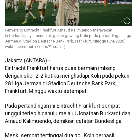
Penyerang Eintracht Frankfurt Arnaud Kalimuendo merayakan
keberhasilannya mencetak gol ke gawang Koln pada pertandingan Liga
Jerman di Stadion Deutsche Bank Park, Frankfurt, Minggu (5/4/2026)
waktu setempat. (x.com/Eintracht)
Jakarta (ANTARA) -
Eintracht Frankfurt harus puas bermain imbang
dengan skor 2-2 ketika menghadapi Koln pada pekan
28 Liga Jerman di Stadion Deutsche Bank Park,
Frankfurt, Minggu waktu setempat.
Pada pertandingan ini Eintracht Frankfurt sempat
unggul terlebih dahulu melalui Jonathan Burkardt dan
Arnaud Kalimuendo, demikian catatan Bundesliga.
Meski sempat tertinggal dua gol, Koln berhasil