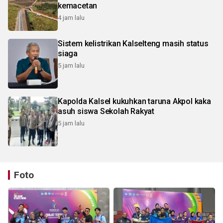
kemacetan
4 jam lalu
Sistem kelistrikan Kalselteng masih status
siaga
5 jam lalu
Kapolda Kalsel kukuhkan taruna Akpol kaka
asuh siswa Sekolah Rakyat
5 jam lalu
Foto