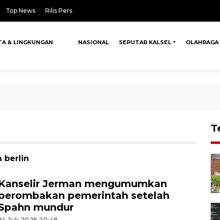
Top News
Rilis Pers
TA & LINGKUNGAN
NASIONAL
SEPUTAR KALSEL
OLAHRAGA
T
 berlin
Kanselir Jerman mengumumkan
perombakan pemerintah setelah
Spahn mundur
24 Juli 2026 20:48