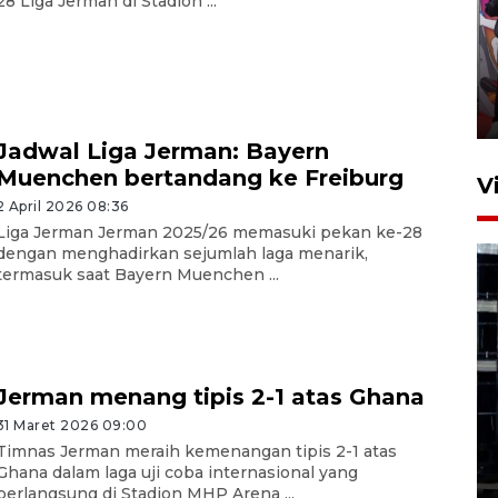
28 Liga Jerman di Stadion ...
Ketua DPRD Syahrial hadiri
pembukaan Turnamen Sepak
Bola Usia Dini
23 Juli 2026 21:36
Jadwal Liga Jerman: Bayern
Muenchen bertandang ke Freiburg
V
2 April 2026 08:36
Liga Jerman Jerman 2025/26 memasuki pekan ke-28
dengan menghadirkan sejumlah laga menarik,
termasuk saat Bayern Muenchen ...
Feature - Kalsel Merangkul
Anak Putus Sekolah Lewat
Jerman menang tipis 2-1 atas Ghana
Pendidikan Kesetaraan
31 Maret 2026 09:00
Bagian 1
Timnas Jerman meraih kemenangan tipis 2-1 atas
Ghana dalam laga uji coba internasional yang
30 Juli 2026 17:51
berlangsung di Stadion MHP Arena ...