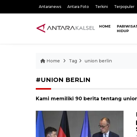
Antaranews
Antara Foto
Terkini
Terpopuler
HOME
PARIWISA
HIDUP
Home
Tag
union berlin
#UNION BERLIN
Kami memiliki 90 berita tentang union