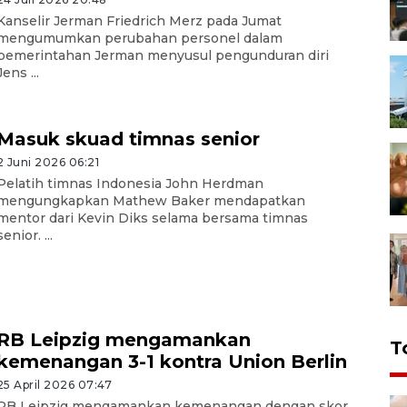
Kanselir Jerman Friedrich Merz pada Jumat
mengumumkan perubahan personel dalam
pemerintahan Jerman menyusul pengunduran diri
Jens ...
Masuk skuad timnas senior
2 Juni 2026 06:21
Pelatih timnas Indonesia John Herdman
mengungkapkan Mathew Baker mendapatkan
mentor dari Kevin Diks selama bersama timnas
senior. ...
RB Leipzig mengamankan
T
kemenangan 3-1 kontra Union Berlin
25 April 2026 07:47
RB Leipzig mengamankan kemenangan dengan skor