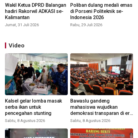
Wakil Ketua DPRD Balangan
Poliban dulang medali emas
hadiri Rakorwil ADKASI se-
di Porseni Politeknik se-
Kalimantan
Indonesia 2026
Jumat, 31 Juli 2026
Rabu, 29 Juli 2026
Video
Kalsel gelar lomba masak
Bawaslu gandeng
serba ikan untuk
mahasiswa wujudkan
pencegahan stunting
demokrasi transparan di era
digital
Sabtu, 8 Agustus 2026
Sabtu, 8 Agustus 2026