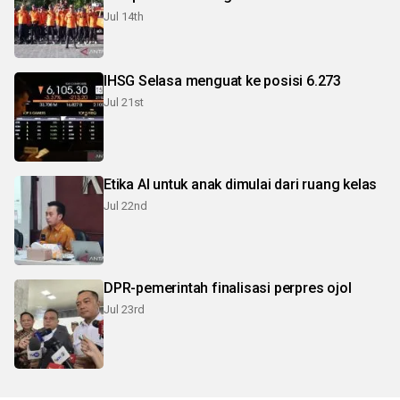
Jul 14th
IHSG Selasa menguat ke posisi 6.273
Jul 21st
Etika AI untuk anak dimulai dari ruang kelas
Jul 22nd
DPR-pemerintah finalisasi perpres ojol
Jul 23rd