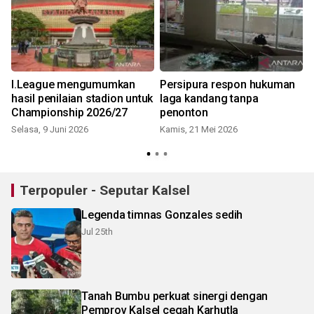
I.League mengumumkan
Persipura respon hukuman
hasil penilaian stadion untuk
laga kandang tanpa
Championship 2026/27
penonton
o
Selasa, 9 Juni 2026
Kamis, 21 Mei 2026
S
Terpopuler - Seputar Kalsel
Legenda timnas Gonzales sedih
Jul 25th
Tanah Bumbu perkuat sinergi dengan
Pemprov Kalsel cegah Karhutla