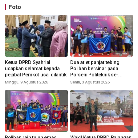
Foto
Ketua DPRD Syahrial
Dua atlet panjat tebing
ucapkan selamat kepada
Poliban bersinar pada
pejabat Pemkot usai dilantik
Porseni Politeknik se-
Indonesia 2026
Minggu, 9 Agustus 2026
Senin, 3 Agustus 2026
Poliban raih tujuh emas
Wakil Ketua DPRD Balangan