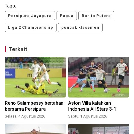
Tags:
Persipura Jayapura
Papua
Barito Putera
Liga 2 Championship
puncak klasemen
Terkait
Reno Salampessy bertahan
Aston Villa kalahkan
bersama Persipura
Indonesia All Stars 3-1
Selasa, 4 Agustus 2026
Sabtu, 1 Agustus 2026