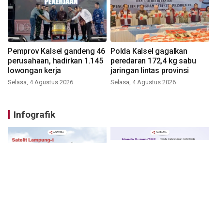
Pemprov Kalsel gandeng 46
Polda Kalsel gagalkan
perusahaan, hadirkan 1.145
peredaran 172,4 kg sabu
lowongan kerja
jaringan lintas provinsi
Selasa, 4 Agustus 2026
Selasa, 4 Agustus 2026
Infografik