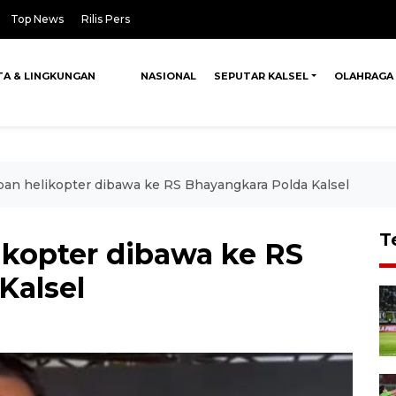
Top News
Rilis Pers
TA & LINGKUNGAN
NASIONAL
SEPUTAR KALSEL
OLAHRAGA
an helikopter dibawa ke RS Bhayangkara Polda Kalsel
T
ikopter dibawa ke RS
Kalsel