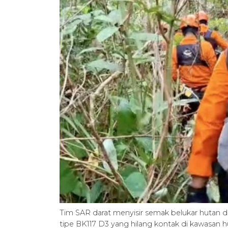
Tim SAR darat menyisir semak belukar hutan da
tipe BK117 D3 yang hilang kontak di kawasa