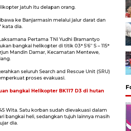
ikopter jatuh itu delapan orang.
ibawa ke Banjarmasin melalui jalur darat dan
 kata dia.
s Laksamana Pertama TNI Yudhi Bramantyo
bangkai helikopter di titik 03° 5’6” S – 115°
 Terjun Mandin Damar, Kecamatan Mentewe,
iang.
rahkan seluruh Search and Rescue Unit (SRU)
mperkuat proses evakuasi.
F
an bangkai Helikopter BK117 D3 di hutan
.45 Wita. Satu korban sudah dievakuasi dalam
ri bangkai heli, sedangkan tujuh lainnya masih
jar dia.