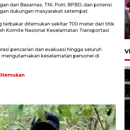
n dari Basarnas, TNI, Polri, BPBD, dan potensi
Ketua DPRD Syahrial hadiri
engan dukungan masyarakat setempat.
pembukaan Turnamen Sepak
Bola Usia Dini
terbakar ditemukan sekitar 700 meter dari titik
leh Komite Nasional Keselamatan Transportasi
23 Juli 2026 21:36
asi pencarian dan evakuasi hingga seluruh
V
ap mengutamakan keselamatan personel di
l ditemukan
Feature - Kalsel Merangkul
Anak Putus Sekolah Lewat
Pendidikan Kesetaraan
Bagian 1
30 Juli 2026 17:51