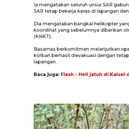
Ia mengatakan seluruh unsur SAR gabunga
SAR tetap bekerja keras di lapangan d
Dia mengatakan bangkai helikopter yang 
koordinat yang sebelumnya diberikan o
(KNKT).
Basarnas berkomitmen melanjutkan oper
korban berhasil dievakuasi dengan tet
lapangan.
Baca juga:
Flash - Heli jatuh di Kalse