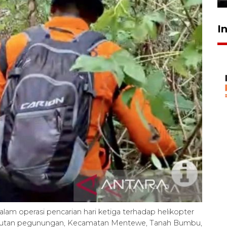
I
lam operasi pencarian hari ketiga terhadap helikopter
n hutan pegunungan, Kecamatan Mentewe, Tanah Bumbu,