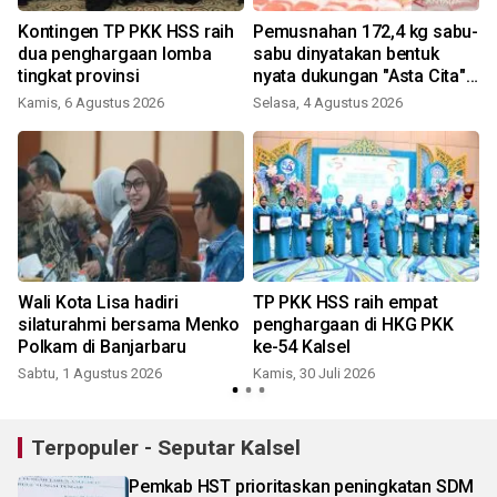
t
Kontingen TP PKK HSS raih
Pemusnahan 172,4 kg sabu-
dua penghargaan lomba
sabu dinyatakan bentuk
tingkat provinsi
nyata dukungan "Asta Cita"
Presiden
Kamis, 6 Agustus 2026
Selasa, 4 Agustus 2026
K
Wali Kota Lisa hadiri
TP PKK HSS raih empat
silaturahmi bersama Menko
penghargaan di HKG PKK
Polkam di Banjarbaru
ke-54 Kalsel
R
Sabtu, 1 Agustus 2026
Kamis, 30 Juli 2026
Terpopuler - Seputar Kalsel
Pemkab HST prioritaskan peningkatan SDM