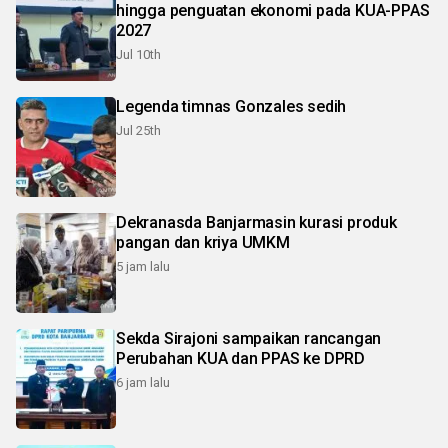
hingga penguatan ekonomi pada KUA-PPAS
2027
Jul 10th
Legenda timnas Gonzales sedih
Jul 25th
Dekranasda Banjarmasin kurasi produk
pangan dan kriya UMKM
5 jam lalu
Sekda Sirajoni sampaikan rancangan
Perubahan KUA dan PPAS ke DPRD
6 jam lalu