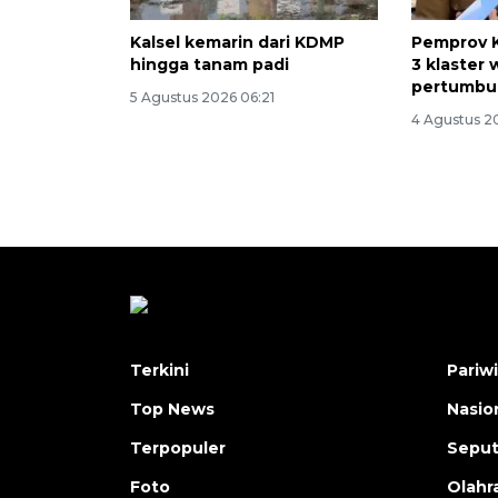
Kalsel kemarin dari KDMP
Pemprov K
hingga tanam padi
3 klaster 
pertumbu
5 Agustus 2026 06:21
4 Agustus 2
Terkini
Pariw
Top News
Nasio
Terpopuler
Seput
Foto
Olahr