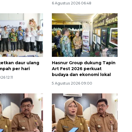
6 Agustus 2026 06:48
getkan daur ulang
Hasnur Group dukung Tapin
Vaksin HPV untuk siswa laki-
mpah per hari
Art Fest 2026 perkuat
laki
budaya dan ekonomi lokal
26 12:11
2026-08-06 06:30:00
5 Agustus 2026 09:00