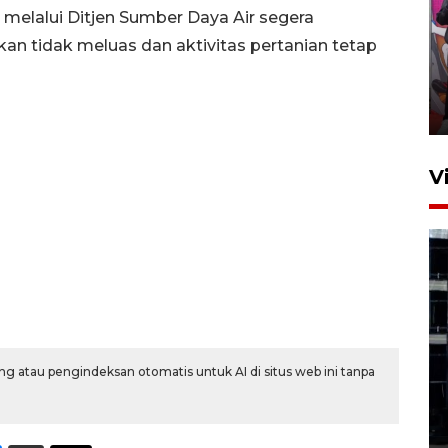
melalui Ditjen Sumber Daya Air segera
Ketua DPRD Syahrial hadiri
kan tidak meluas dan aktivitas pertanian tetap
pembukaan Turnamen Sepak
Bola Usia Dini
23 Juli 2026 21:36
V
Feature - Kalsel Merangkul
Anak Putus Sekolah Lewat
g atau pengindeksan otomatis untuk AI di situs web ini tanpa
Pendidikan Kesetaraan
Bagian 1
30 Juli 2026 17:51