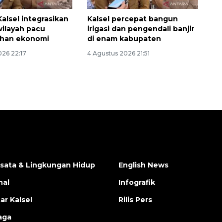
alsel integrasikan
Kalsel percepat bangun
wilayah pacu
irigasi dan pengendali banjir
han ekonomi
di enam kabupaten
026 22:17
4 Agustus 2026 21:51
isata & Lingkungan Hidup
English News
nal
Infografik
ar Kalsel
Rilis Pers
aga