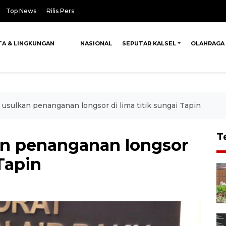
Top News
Rilis Pers
TA & LINGKUNGAN
NASIONAL
SEPUTAR KALSEL
OLAHRAGA
 usulkan penanganan longsor di lima titik sungai Tapin
T
an penanganan longsor
 Tapin