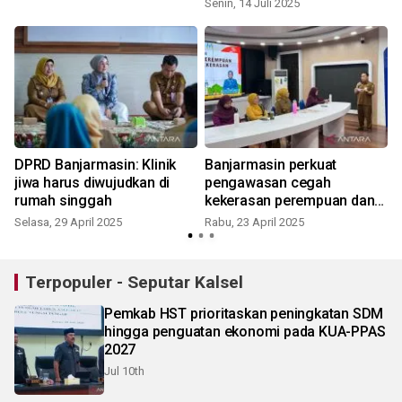
Senin, 14 Juli 2025
R
DPRD Banjarmasin: Klinik
Banjarmasin perkuat
jiwa harus diwujudkan di
pengawasan cegah
rumah singgah
kekerasan perempuan dan
anak
Selasa, 29 April 2025
Rabu, 23 April 2025
S
Terpopuler - Seputar Kalsel
Pemkab HST prioritaskan peningkatan SDM
hingga penguatan ekonomi pada KUA-PPAS
2027
Jul 10th