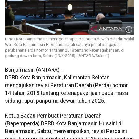
DPRD Kota Banjarmasin menggelar rapat paripurna dewan dihadiri Wakil
Wali Kota Banjarmasin Hj Ananda salah satunya prihal pengajuan
perubahan Perda nomor 14 tahun 2018 tentang ketenagakerjaan, di
gedung dewan kota, Sabtu (19/4/2025). (ANTARA/Sukarli)
Banjarmasin (ANTARA) -
DPRD Kota Banjarmasin, Kalimantan Selatan
mengajukan revisi Peraturan Daerah (Perda) nomor
14 tahun 2018 tentang ketenagakerjaan pada masa
sidang rapat paripurna dewan tahun 2025.
Ketua Badan Pembuat Peraturan Daerah
(Bapemperda) DPRD Kota Banjarmasin Husaini di
Banjarmasin, Sabtu, menyampaikan, revisi Perda ini
masuk program legislatif daerah 2025 yang diusulkan