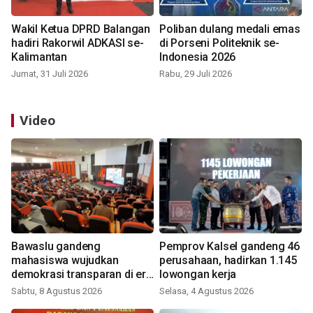
Wakil Ketua DPRD Balangan
Poliban dulang medali emas
hadiri Rakorwil ADKASI se-
di Porseni Politeknik se-
Kalimantan
Indonesia 2026
Jumat, 31 Juli 2026
Rabu, 29 Juli 2026
Video
Bawaslu gandeng
Pemprov Kalsel gandeng 46
mahasiswa wujudkan
perusahaan, hadirkan 1.145
demokrasi transparan di era
lowongan kerja
digital
Sabtu, 8 Agustus 2026
Selasa, 4 Agustus 2026