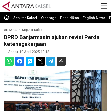
Seputar Kalsel
Olahraga
Pendidikan
English News
P
ANTARA
Seputar Kalsel
DPRD Banjarmasin ajukan revisi Perda
ketenagakerjaan
Sabtu, 19 April 2025 19:18