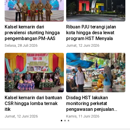
Kalsel kemarin dari
Ribuan PJU terangi jalan
prevalensi stunting hingga
kota hingga desa lewat
pengembangan PM-AAS
program HST Menyala
Selasa, 28 Juli 2026
Jumat, 12 Juni 2026
R
Kalsel kemarin dari bantuan
Disdag HST lakukan
CSR hingga lomba ternak
monitoring perketat
N
itik
pengawasan penjualan
MinyaKita
Jumat, 12 Juni 2026
Kamis, 11 Juni 2026