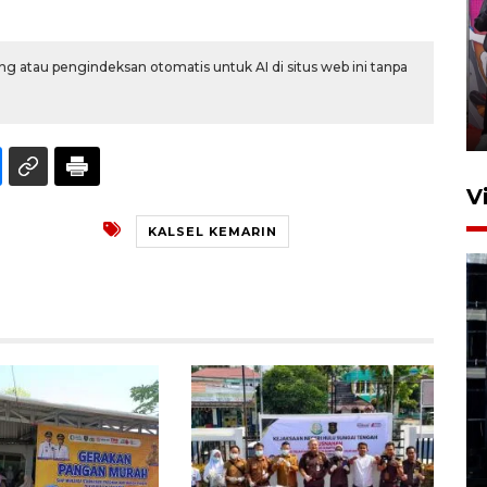
Ketua DPRD Syahrial hadiri
pembukaan Turnamen Sepak
g atau pengindeksan otomatis untuk AI di situs web ini tanpa
Bola Usia Dini
23 Juli 2026 21:36
V
KALSEL KEMARIN
Feature - Kalsel Merangkul
Anak Putus Sekolah Lewat
Pendidikan Kesetaraan
Bagian 1
30 Juli 2026 17:51