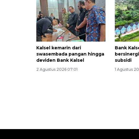
Kalsel kemarin dari
Bank Kals
swasembada pangan hingga
bersinerg
deviden Bank Kalsel
subsidi
2 Agustus 2026 07:01
1 Agustus 20