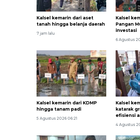
Kalsel kemarin dari aset
Kalsel ke
tanah hingga belanja daerah
Pangan M
investasi
7 jam lalu
6 Agustus 2
Kalsel kemarin dari KDMP
Kalsel kem
hingga tanam padi
katarak gr
efisiensi
5 Agustus 2026 06:21
4 Agustus 2