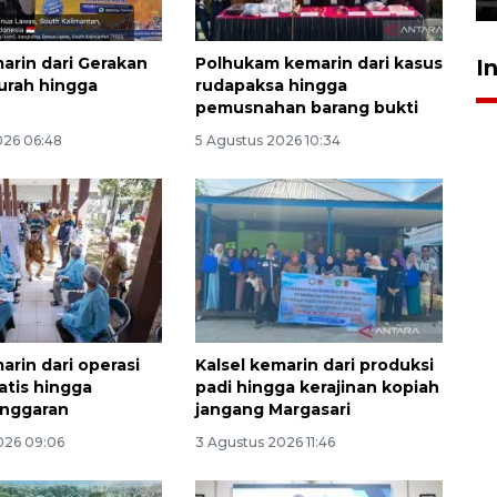
marin dari Gerakan
Polhukam kemarin dari kasus
I
urah hingga
rudapaksa hingga
pemusnahan barang bukti
026 06:48
5 Agustus 2026 10:34
arin dari operasi
Kalsel kemarin dari produksi
atis hingga
padi hingga kerajinan kopiah
 anggaran
jangang Margasari
026 09:06
3 Agustus 2026 11:46