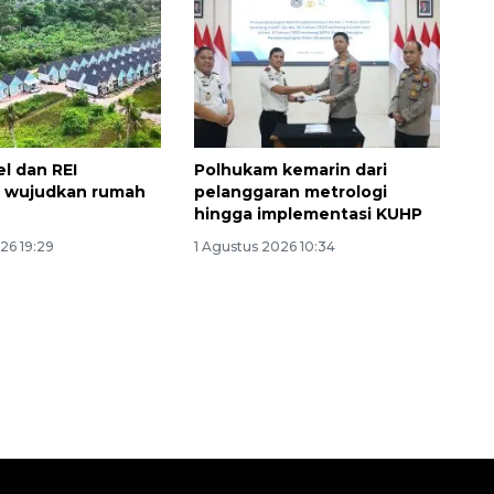
el dan REI
Polhukam kemarin dari
i wujudkan rumah
pelanggaran metrologi
hingga implementasi KUHP
26 19:29
1 Agustus 2026 10:34
Ekspedisi Rupiah Berdaulat
2026 sambangi Papua
2026-08-06 13:15:00