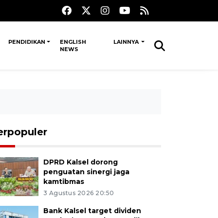
PENDIDIKAN
ENGLISH
LAINNYA
NEWS
erpopuler
DPRD Kalsel dorong
penguatan sinergi jaga
kamtibmas
3 Agustus 2026 20:50
Bank Kalsel target dividen