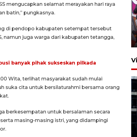
SS mengucapkan selamat merayakan hari raya
dan batin,” pungkasnya.
Ketua DPRD Syahrial hadiri
pembukaan Turnamen Sepak
ng di pendopo kabupaten setempat tersebut
Bola Usia Dini
SS, namun juga warga dari kabupaten tetangga,
23 Juli 2026 21:36
V
ibusi banyak pihak sukseskan pilkada
.00 Wita, terlihat masyarakat sudah mulai
h suka cita untuk bersilaturahmi bersama orang
kat.
Feature - Kalsel Merangkul
ga berkesempatan untuk bersalaman secara
Anak Putus Sekolah Lewat
erta masing-masing istri, yang didampingi
Pendidikan Kesetaraan
or.
Bagian 1