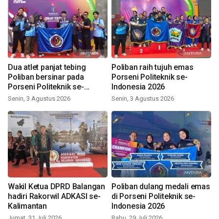
Dua atlet panjat tebing
Poliban raih tujuh emas
Poliban bersinar pada
Porseni Politeknik se-
Porseni Politeknik se-
Indonesia 2026
Indonesia 2026
Senin, 3 Agustus 2026
Senin, 3 Agustus 2026
Wakil Ketua DPRD Balangan
Poliban dulang medali emas
hadiri Rakorwil ADKASI se-
di Porseni Politeknik se-
Kalimantan
Indonesia 2026
Jumat, 31 Juli 2026
Rabu, 29 Juli 2026