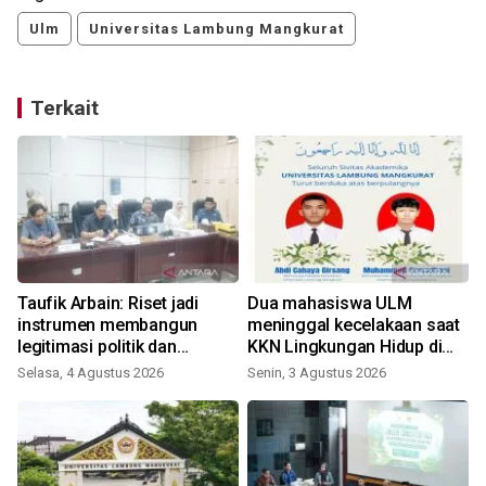
Ulm
Universitas Lambung Mangkurat
Terkait
Taufik Arbain: Riset jadi
Dua mahasiswa ULM
instrumen membangun
meninggal kecelakaan saat
legitimasi politik dan
KKN Lingkungan Hidup di
administratif DOB Gambut
Tanbu
Selasa, 4 Agustus 2026
Senin, 3 Agustus 2026
Raya