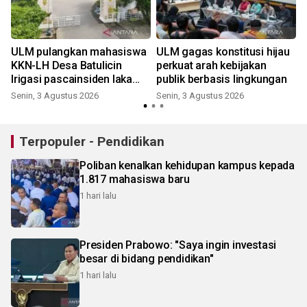
ULM pulangkan mahasiswa
ULM gagas konstitusi hijau
KKN-LH Desa Batulicin
perkuat arah kebijakan
Irigasi pascainsiden laka
publik berbasis lingkungan
maut
Senin, 3 Agustus 2026
Senin, 3 Agustus 2026
Terpopuler - Pendidikan
Poliban kenalkan kehidupan kampus kepada
1.817 mahasiswa baru
1 hari lalu
Presiden Prabowo: "Saya ingin investasi
besar di bidang pendidikan"
1 hari lalu