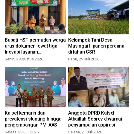
Bupati HST permudah warga
Kelompok Tani Desa
urus dokumen lewat tiga
Masingai II panen perdana
Inovasi layanan
di lahan CSR
kependudukan
Senin, 3 Agustus 2026
Rabu, 29 Juli 2026
S
Kalsel kemarin dari
Anggota DPRD Kalsel
prevalensi stunting hingga
Athaillah Sosrev diwarnai
pengembangan PM-AAS
penyampaian aspirasi
Selasa, 28 Juli 2026
Selasa, 21 Juli 2026
K