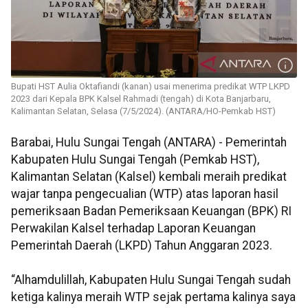
Bupati HST Aulia Oktafiandi (kanan) usai menerima predikat WTP LKPD
2023 dari Kepala BPK Kalsel Rahmadi (tengah) di Kota Banjarbaru,
Kalimantan Selatan, Selasa (7/5/2024). (ANTARA/HO-Pemkab HST)
Barabai, Hulu Sungai Tengah (ANTARA) - Pemerintah
Kabupaten Hulu Sungai Tengah (Pemkab HST),
Kalimantan Selatan (Kalsel) kembali meraih predikat
wajar tanpa pengecualian (WTP) atas laporan hasil
pemeriksaan Badan Pemeriksaan Keuangan (BPK) RI
Perwakilan Kalsel terhadap Laporan Keuangan
Pemerintah Daerah (LKPD) Tahun Anggaran 2023.
“Alhamdulillah, Kabupaten Hulu Sungai Tengah sudah
ketiga kalinya meraih WTP sejak pertama kalinya saya