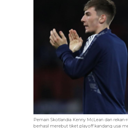
Pemain Skotlandia Kenny McLean dan rekan-r
berhasil merebut tiket playoff kandang usai m