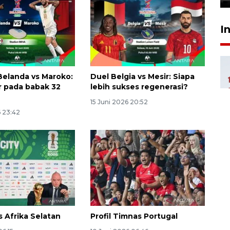
I
 Belanda vs Maroko:
Duel Belgia vs Mesir: Siapa
r pada babak 32
lebih sukses regenerasi?
15 Juni 2026 20:52
6 23:42
s Afrika Selatan
Profil Timnas Portugal