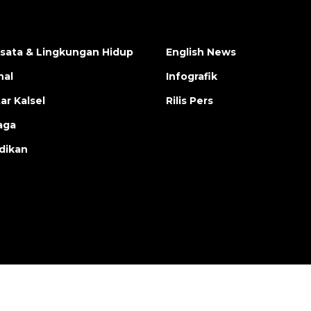
isata & Lingkungan Hidup
English News
nal
Infografik
ar Kalsel
Rilis Pers
aga
dikan