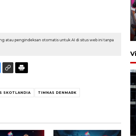
Ketua DPRD Syahrial hadiri
pembukaan Turnamen Sepak
Bola Usia Dini
23 Juli 2026 21:36
g atau pengindeksan otomatis untuk AI di situs web ini tanpa
V
S SKOTLANDIA
TIMNAS DENMARK
Feature - Kalsel Merangkul
Anak Putus Sekolah Lewat
Pendidikan Kesetaraan
Bagian 1
30 Juli 2026 17:51