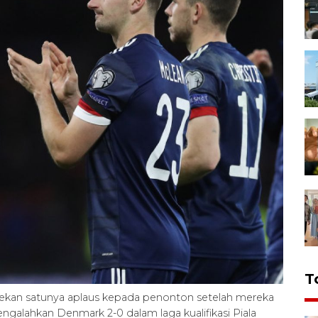
T
ekan satunya aplaus kepada penonton setelah mereka
engalahkan Denmark 2-0 dalam laga kualifikasi Piala