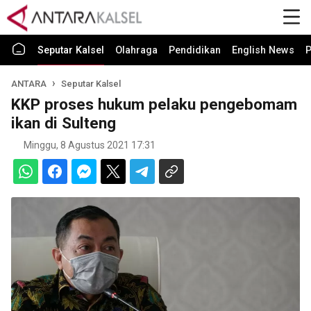
Seputar Kalsel
Olahraga
Pendidikan
English News
P
ANTARA
Seputar Kalsel
KKP proses hukum pelaku pengebomam
ikan di Sulteng
Minggu, 8 Agustus 2021 17:31