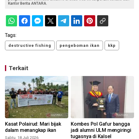
Kantor Berita ANTARA.
Tags:
destructive fishing
pengeboman ikan
kkp
Terkait
Kasat Polairud: Mari bijak
Kombes Pol Gafur bangga
dalam menangkap ikan
jadi alumni ULM mengiringi
tugasnya di Kalsel
Sabtu, 18 Juli 2026