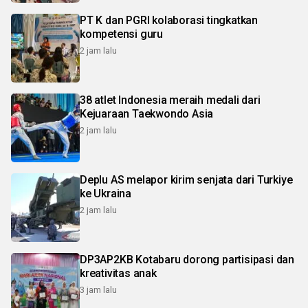
PT K dan PGRI kolaborasi tingkatkan
kompetensi guru
2 jam lalu
38 atlet Indonesia meraih medali dari
Kejuaraan Taekwondo Asia
2 jam lalu
Deplu AS melapor kirim senjata dari Turkiye
ke Ukraina
2 jam lalu
DP3AP2KB Kotabaru dorong partisipasi dan
kreativitas anak
3 jam lalu