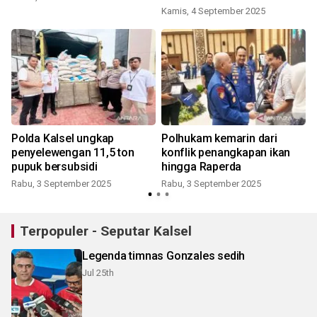
Kamis, 4 September 2025
Polda Kalsel ungkap
Polhukam kemarin dari
penyelewengan 11,5 ton
konflik penangkapan ikan
pupuk bersubsidi
hingga Raperda
Rabu, 3 September 2025
Rabu, 3 September 2025
J
Terpopuler - Seputar Kalsel
Legenda timnas Gonzales sedih
Jul 25th