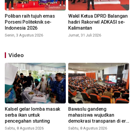
Poliban raih tujuh emas
Wakil Ketua DPRD Balangan
Porseni Politeknik se-
hadiri Rakorwil ADKASI se-
Indonesia 2026
Kalimantan
Senin, 3 Agustus 2026
Jumat, 31 Juli 2026
Video
Kalsel gelar lomba masak
Bawaslu gandeng
serba ikan untuk
mahasiswa wujudkan
pencegahan stunting
demokrasi transparan di era
digital
Sabtu, 8 Agustus 2026
Sabtu, 8 Agustus 2026