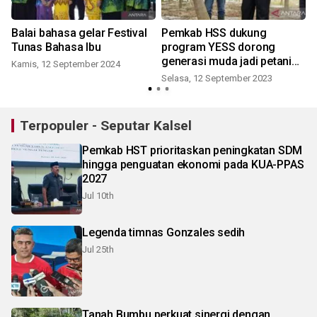
Balai bahasa gelar Festival
Pemkab HSS dukung
Tunas Bahasa Ibu
program YESS dorong
generasi muda jadi petani
Kamis, 12 September 2024
milineal
Selasa, 12 September 2023
S
Terpopuler - Seputar Kalsel
Pemkab HST prioritaskan peningkatan SDM
hingga penguatan ekonomi pada KUA-PPAS
2027
Jul 10th
Legenda timnas Gonzales sedih
Jul 25th
Tanah Bumbu perkuat sinergi dengan