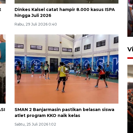
Ketua DPRD Syahrial hadiri
t
Dinkes Kalsel catat hampir 8.000 kasus ISPA
pembukaan Turnamen Sepak
hingga Juli 2026
Bola Usia Dini
Rabu, 29 Juli 2026 0:40
23 Juli 2026 21:36
V
Feature - Kalsel Merangkul
Anak Putus Sekolah Lewat
ASI
SMAN 2 Banjarmasin pastikan belasan siswa
Pendidikan Kesetaraan
atlet program KKO naik kelas
Bagian 2
Sabtu, 25 Juli 2026 1:02
30 Juli 2026 17:53