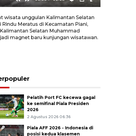
Rewind
Forward
Settings
PIP
Enter
10s
10s
fullscreen
t wisata unggulan Kalimantan Selatan
i Rindu Meratus di Kecamatan Piani,
ta Kalimantan Selatan Muhammad
enjadi magnet baru kunjungan wisatawan.
erpopuler
Pelatih Port FC kecewa gagal
ke semifinal Piala Presiden
2026
2 Agustus 2026 06:36
Piala AFF 2026 - Indonesia di
posisi kedua klasemen