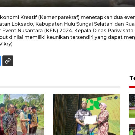
konomi Kreatif (Kemenparekraf) menetapkan dua even
atan Loksado, Kabupaten Hulu Sungai Selatan, dan Rua
 Event Nusantara (KEN) 2024. Kepala Dinas Pariwisa
ut dinilai memiliki keunikan tersendiri yang dapat m
Vikry)
T