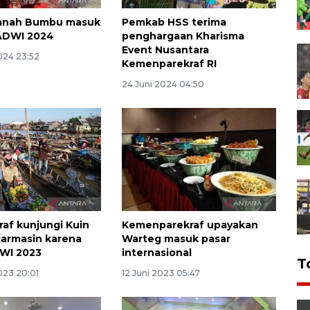
Tanah Bumbu masuk
Pemkab HSS terima
 ADWI 2024
penghargaan Kharisma
Event Nusantara
024 23:52
Kemenparekraf RI
24 Juni 2024 04:50
af kunjungi Kuin
Kemenparekraf upayakan
jarmasin karena
Warteg masuk pasar
WI 2023
internasional
T
023 20:01
12 Juni 2023 05:47