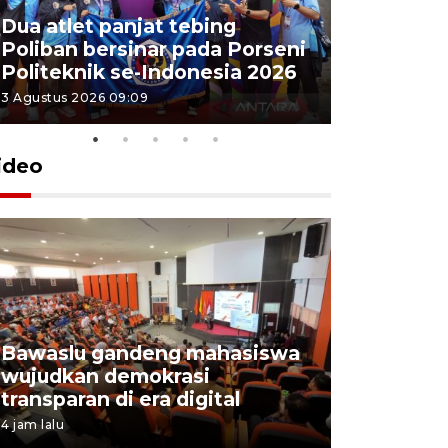
Dua atlet panjat tebing
Poliban r
Poliban bersinar pada Porseni
Porseni P
Politeknik se-Indonesia 2026
Indonesi
3 Agustus 2026 09:09
3 Agustus 202
ideo
Bawaslu gandeng mahasiswa
Pemprov 
wujudkan demokrasi
perusahaa
transparan di era digital
lowongan
4 jam lalu
4 Agustus 202