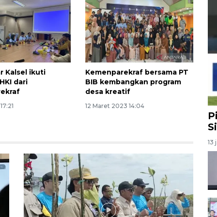
 Kalsel ikuti
Kemenparekraf bersama PT
HKI dari
BIB kembangkan program
ekraf
desa kreatif
17:21
12 Maret 2023 14:04
P
S
13 