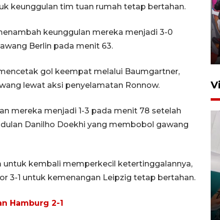
tuk keunggulan tim tuan rumah tetap bertahan.
Ketua DPRD Syahrial hadiri
pembukaan Turnamen Sepak
 menambah keunggulan mereka menjadi 3-0
Bola Usia Dini
wang Berlin pada menit 63.
23 Juli 2026 21:36
 mencetak gol keempat melalui Baumgartner,
V
gawang lewat aksi penyelamatan Ronnow.
an mereka menjadi 1-3 pada menit 78 setelah
ndulan Danilho Doekhi yang membobol gawang
ha untuk kembali memperkecil ketertinggalannya,
Feature - Kalsel Merangkul
Anak Putus Sekolah Lewat
kor 3-1 untuk kemenangan Leipzig tetap bertahan.
Pendidikan Kesetaraan
Bagian 3
kan Hamburg 2-1
30 Juli 2026 17:56