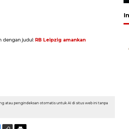
I
m dengan judul:
RB Leipzig amankan
g atau pengindeksan otomatis untuk AI di situs web ini tanpa