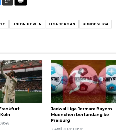
ZIG
UNION BERLIN
LIGA JERMAN
BUNDESLIGA
SPHP jaga harga beras
2026-08-08 06:00:00
Frankfurt
Jadwal Liga Jerman: Bayern
 Koln
Muenchen bertandang ke
Freiburg
 08:48
2 April 2026 08:36