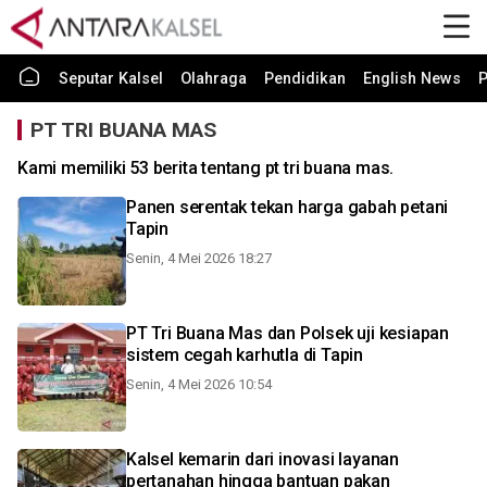
Seputar Kalsel
Olahraga
Pendidikan
English News
P
PT TRI BUANA MAS
Kami memiliki 53 berita tentang pt tri buana mas.
Panen serentak tekan harga gabah petani
Tapin
Senin, 4 Mei 2026 18:27
PT Tri Buana Mas dan Polsek uji kesiapan
sistem cegah karhutla di Tapin
Senin, 4 Mei 2026 10:54
Kalsel kemarin dari inovasi layanan
pertanahan hingga bantuan pakan