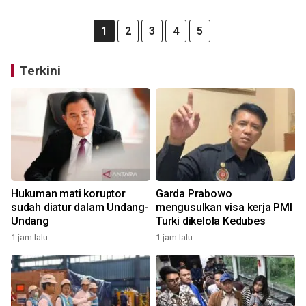
1
2
3
4
5
Terkini
Hukuman mati koruptor
Garda Prabowo
sudah diatur dalam Undang-
mengusulkan visa kerja PMI
Undang
Turki dikelola Kedubes
1 jam lalu
1 jam lalu