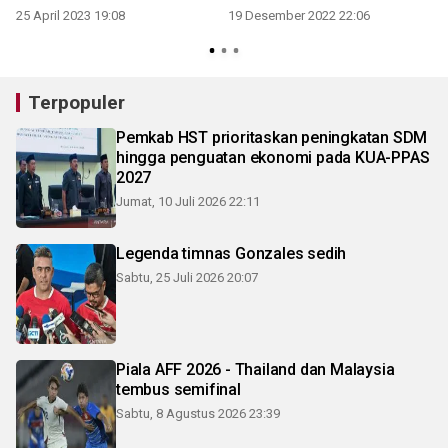
25 April 2023 19:08
19 Desember 2022 22:06
4
Terpopuler
Pemkab HST prioritaskan peningkatan SDM
hingga penguatan ekonomi pada KUA-PPAS
2027
Jumat, 10 Juli 2026 22:11
Legenda timnas Gonzales sedih
Sabtu, 25 Juli 2026 20:07
Piala AFF 2026 - Thailand dan Malaysia
tembus semifinal
Sabtu, 8 Agustus 2026 23:39