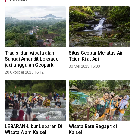
Tradisi dan wisata alam
Situs Geopar Meratus Air
Sungai Amandit Loksado
Tejun Kilat Api
jadi unggulan Geopark
30 Mei 2023 15:00
Meratus
20 Oktober 2025 16:12
LEBARAN-Libur Lebaran Di
Wisata Batu Begapit di
Wisata Alam Kalsel
Kalsel