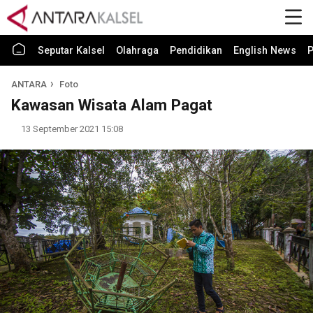
Seputar Kalsel
Olahraga
Pendidikan
English News
P
ANTARA
Foto
Kawasan Wisata Alam Pagat
13 September 2021 15:08