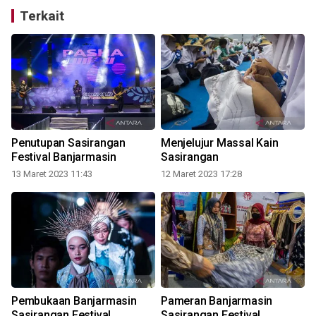
Terkait
t
Penutupan Sasirangan
Menjelujur Massal Kain
Festival Banjarmasin
Sasirangan
13 Maret 2023 11:43
12 Maret 2023 17:28
8
Pembukaan Banjarmasin
Pameran Banjarmasin
Sasirangan Festival
Sasirangan Festival