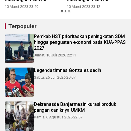
10 Maret 2023 23:49
10 Maret 2023 23:12
8
Terpopuler
Pemkab HST prioritaskan peningkatan SDM
hingga penguatan ekonomi pada KUA-PPAS
2027
Jumat, 10 Juli 2026 22:11
Legenda timnas Gonzales sedih
Sabtu, 25 Juli 2026 20:07
Dekranasda Banjarmasin kurasi produk
pangan dan kriya UMKM
Kamis, 6 Agustus 2026 22:57