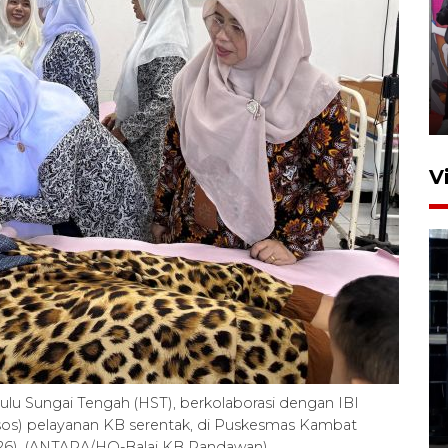
Ketua DPRD Syahrial hadiri
pembukaan Turnamen Sepak
Bola Usia Dini
23 Juli 2026 21:36
V
Feature - Kalsel Merangkul
Anak Putus Sekolah Lewat
Pendidikan Kesetaraan
u Sungai Tengah (HST), berkolaborasi dengan IBI
Bagian 1
ksos) pelayanan KB serentak, di Puskesmas Kambat
30 Juli 2026 17:51
/2026). (ANTARA/HO-Balai KB Pandawan)