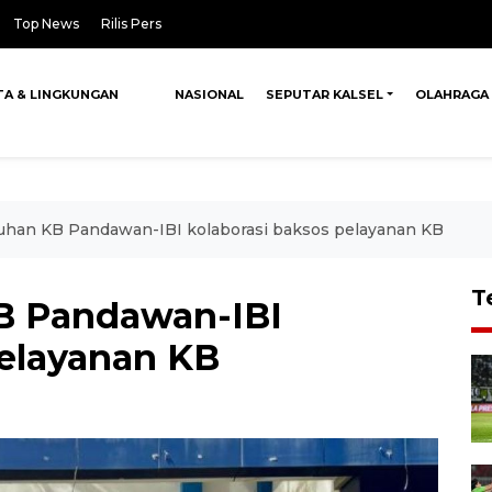
Top News
Rilis Pers
TA & LINGKUNGAN
NASIONAL
SEPUTAR KALSEL
OLAHRAGA
luhan KB Pandawan-IBI kolaborasi baksos pelayanan KB
T
B Pandawan-IBI
pelayanan KB