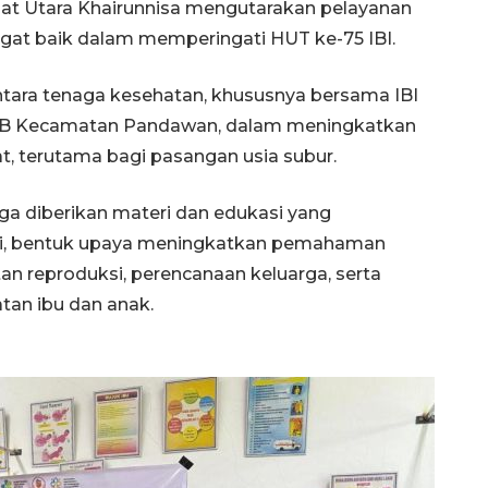
at Utara Khairunnisa mengutarakan pelayanan
gat baik dalam memperingati HUT ke-75 IBI.
antara tenaga kesehatan, khususnya bersama IBI
 KB Kecamatan Pandawan, dalam meningkatkan
, terutama bagi pasangan usia subur.
uga diberikan materi dan edukasi yang
ini, bentuk upaya meningkatkan pemahaman
Sinyal positif perekonomian
Indonesia
n reproduksi, perencanaan keluarga, serta
2026-08-05 15:00:00
an ibu dan anak.