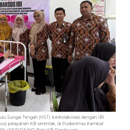
u Sungai Tengah (HST), berkolaborasi dengan IBI
ksos) pelayanan KB serentak, di Puskesmas Kambat
/2026). (ANTARA/HO-Balai KB Pandawan)