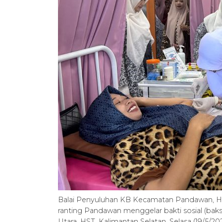
Balai Penyuluhan KB Kecamatan Pandawan, Hul
ranting Pandawan menggelar bakti sosial (ba
Utara, HST, Kalimantan Selatan, Selasa (19/5