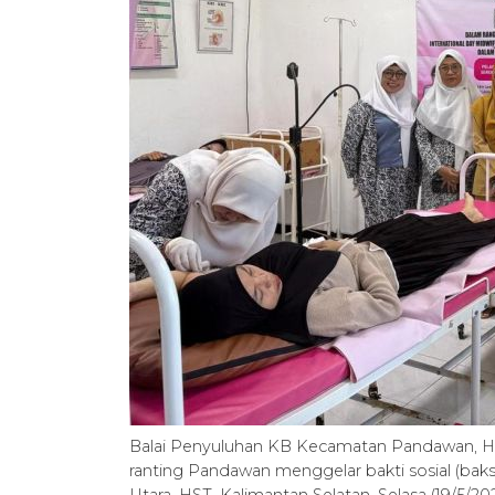
Balai Penyuluhan KB Kecamatan Pandawan, Hul
ranting Pandawan menggelar bakti sosial (ba
Utara, HST, Kalimantan Selatan, Selasa (19/5