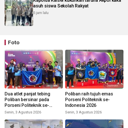
Kapolda Kalsel kukuhkan taruna Akpol kaka
asuh siswa Sekolah Rakyat
5 jam lalu
Foto
Dua atlet panjat tebing
Poliban raih tujuh emas
Poliban bersinar pada
Porseni Politeknik se-
Porseni Politeknik se-
Indonesia 2026
Indonesia 2026
Senin, 3 Agustus 2026
Senin, 3 Agustus 2026