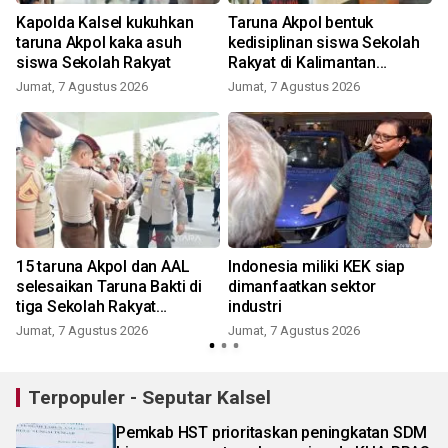
Kapolda Kalsel kukuhkan
Taruna Akpol bentuk
taruna Akpol kaka asuh
kedisiplinan siswa Sekolah
siswa Sekolah Rakyat
Rakyat di Kalimantan
Selatan
Jumat, 7 Agustus 2026
Jumat, 7 Agustus 2026
15 taruna Akpol dan AAL
Indonesia miliki KEK siap
n
selesaikan Taruna Bakti di
dimanfaatkan sektor
tiga Sekolah Rakyat
industri
Banjarbaru
Jumat, 7 Agustus 2026
Jumat, 7 Agustus 2026
Terpopuler - Seputar Kalsel
Pemkab HST prioritaskan peningkatan SDM