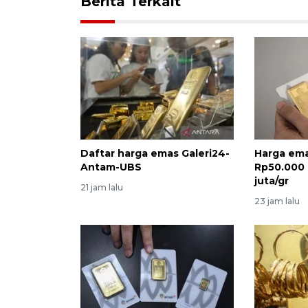
Berita Terkait
Daftar harga emas Galeri24-
Harga em
Antam-UBS
Rp50.000 
juta/gr
21 jam lalu
23 jam lalu