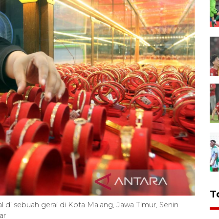
T
 di sebuah gerai di Kota Malang, Jawa Timur, Senin
ar