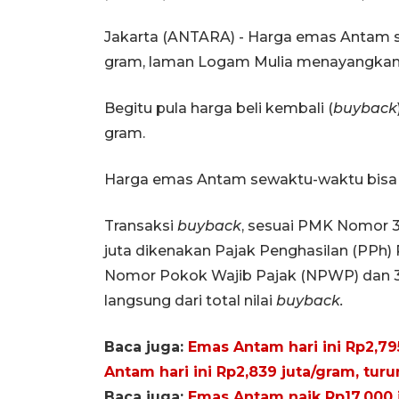
Jakarta (ANTARA) - Harga emas Antam s
gram, laman Logam Mulia menayangkan da
Begitu pula harga beli kembali (
buyback
gram.
Harga emas Antam sewaktu-waktu bisa 
Transaksi
buyback
, sesuai PMK Nomor 3
juta dikenakan Pajak Penghasilan (PPh)
Nomor Pokok Wajib Pajak (NPWP) dan 3
langsung dari total nilai
buyback.
Baca juga:
Emas Antam hari ini Rp2,795
Antam hari ini Rp2,839 juta/gram, turu
Baca juga:
Emas Antam naik Rp17.000 j