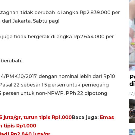
tagnan, tidak berubah di angka Rp2.839.000 per
ri Jakarta, Sabtu pagi.
) juga tidak bergerak di angka Rp2.644.000 per
berubah.
P
4/PMK.10/2017, dengan nominal lebih dari Rp10
d
 Pasal 22 sebesar 1,5 persen untuk pemegang
 persen untuk non-NPWP. PPh 22 dipotong
17 
 juta/gr, turun tipis Rp1.000
Baca juga:
Emas
n tipis Rp1.000
adi Rp2,840 juta/gr