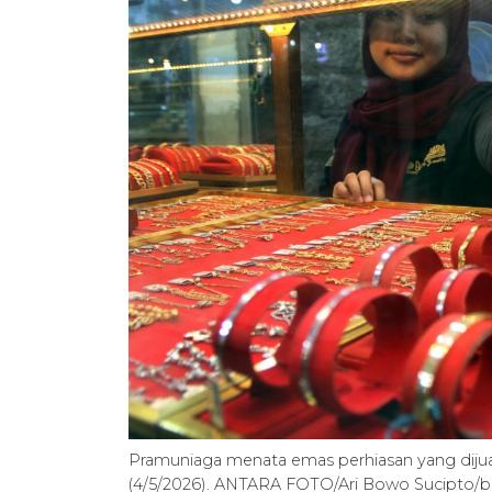
Pramuniaga menata emas perhiasan yang dijual
(4/5/2026). ANTARA FOTO/Ari Bowo Sucipto/b