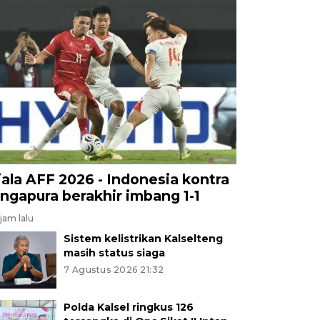
iala AFF 2026 - Indonesia kontra
ingapura berakhir imbang 1-1
jam lalu
Sistem kelistrikan Kalselteng
masih status siaga
7 Agustus 2026 21:32
Polda Kalsel ringkus 126