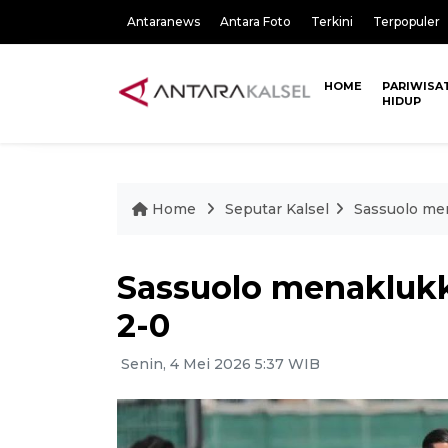
Antaranews
Antara Foto
Terkini
Terpopuler
HOME
PARIWISA
HIDUP
Home
Seputar Kalsel
Sassuolo me
Sassuolo menaklukk
2-0
Senin, 4 Mei 2026 5:37 WIB