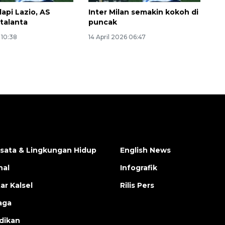
api Lazio, AS
Inter Milan semakin kokoh di
talanta
puncak
 10:38
14 April 2026 06:47
isata & Lingkungan Hidup
English News
nal
Infografik
ar Kalsel
Rilis Pers
aga
dikan