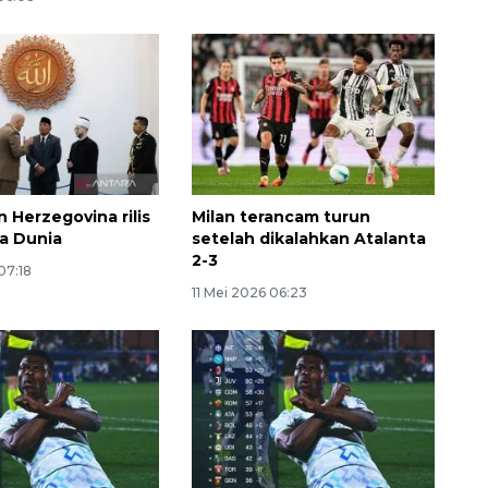
 Herzegovina rilis
Milan terancam turun
la Dunia
setelah dikalahkan Atalanta
160 ribu sambungan baru
2-3
jaringan gas 2026
07:18
11 Mei 2026 06:23
2026-08-07 18:00:00