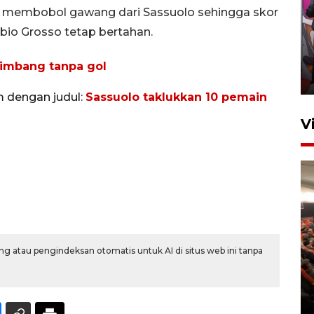
sa membobol gawang dari Sassuolo sehingga skor
Ketua DPRD Syahrial hadiri
io Grosso tetap bertahan.
pembukaan Turnamen Sepak
Bola Usia Dini
 imbang tanpa gol
23 Juli 2026 21:36
m dengan judul:
Sassuolo taklukkan 10 pemain
V
Feature - Kalsel Merangkul
g atau pengindeksan otomatis untuk AI di situs web ini tanpa
Anak Putus Sekolah Lewat
Pendidikan Kesetaraan
Bagian 2
30 Juli 2026 17:53