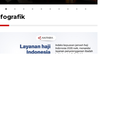
nfografik