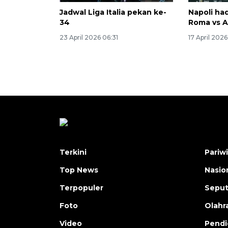
Jadwal Liga Italia pekan ke-
Napoli had
34
Roma vs A
23 April 2026 06:31
17 April 2026
Terkini
Pariw
Top News
Nasio
Terpopuler
Seput
Foto
Olahr
Video
Pendi