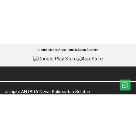
Unduh Mobile Apps untuk iOS dan Android
Jelajahi ANTARA News Kalimantan Selatan
Pariwisata & Lingkungan Hidup
Foto
Nasional
Video
Seputar Kalsel
Ketentuan Penggunaan
Olahraga
Kebijakan Privasi
Pendidikan
Pedoman Media Siber