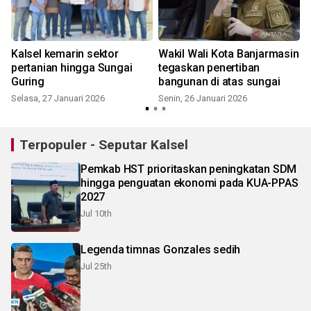
Kalsel kemarin sektor
Wakil Wali Kota Banjarmasin
pertanian hingga Sungai
tegaskan penertiban
Guring
bangunan di atas sungai
Selasa, 27 Januari 2026
Senin, 26 Januari 2026
S
Terpopuler - Seputar Kalsel
Pemkab HST prioritaskan peningkatan SDM
hingga penguatan ekonomi pada KUA-PPAS
2027
Jul 10th
Legenda timnas Gonzales sedih
Jul 25th