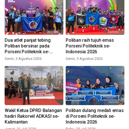
Dua atlet panjat tebing
Poliban raih tujuh emas
Poliban bersinar pada
Porseni Politeknik se-
Porseni Politeknik se-
Indonesia 2026
Indonesia 2026
Senin, 3 Agustus 2026
Senin, 3 Agustus 2026
Wakil Ketua DPRD Balangan
Poliban dulang medali emas
hadiri Rakorwil ADKASI se-
di Porseni Politeknik se-
Kalimantan
Indonesia 2026
Jumat, 31 Juli 2026
Rabu, 29 Juli 2026