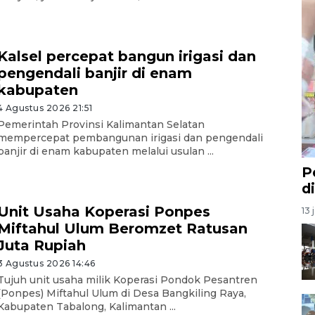
Kalsel percepat bangun irigasi dan
pengendali banjir di enam
kabupaten
4 Agustus 2026 21:51
Pemerintah Provinsi Kalimantan Selatan
mempercepat pembangunan irigasi dan pengendali
banjir di enam kabupaten melalui usulan ...
P
d
Unit Usaha Koperasi Ponpes
13 
Miftahul Ulum Beromzet Ratusan
Juta Rupiah
3 Agustus 2026 14:46
Tujuh unit usaha milik Koperasi Pondok Pesantren
(Ponpes) Miftahul Ulum di Desa Bangkiling Raya,
Kabupaten Tabalong, Kalimantan ...