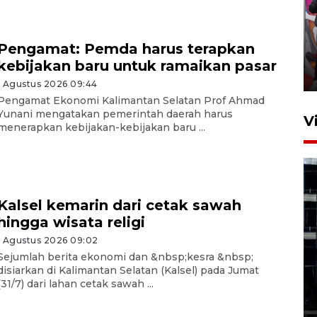
Ketua DPRD Syahrial hadiri
pembukaan Turnamen Sepak
Pengamat: Pemda harus terapkan
Bola Usia Dini
kebijakan baru untuk ramaikan pasar
23 Juli 2026 21:36
1 Agustus 2026 09:44
Pengamat Ekonomi Kalimantan Selatan Prof Ahmad
Yunani mengatakan pemerintah daerah harus
V
menerapkan kebijakan-kebijakan baru ...
Kalsel kemarin dari cetak sawah
hingga wisata religi
Feature - Kalsel Merangkul
1 Agustus 2026 09:02
Anak Putus Sekolah Lewat
Sejumlah berita ekonomi dan &nbsp;kesra &nbsp;
Pendidikan Kesetaraan
disiarkan di Kalimantan Selatan (Kalsel) pada Jumat
(31/7) dari lahan cetak sawah ...
Bagian 1
30 Juli 2026 17:51