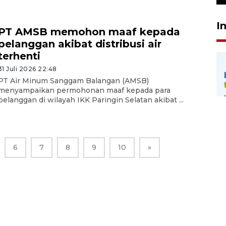
I
PT AMSB memohon maaf kepada
pelanggan akibat distribusi air
terhenti
31 Juli 2026 22:48
PT Air Minum Sanggam Balangan (AMSB)
menyampaikan permohonan maaf kepada para
pelanggan di wilayah IKK Paringin Selatan akibat ...
6
7
8
9
10
»