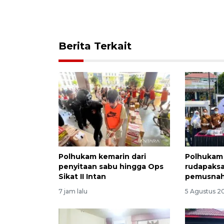
Berita Terkait
Polhukam kemarin dari
Polhukam 
penyitaan sabu hingga Ops
rudapaksa
Sikat II Intan
pemusnah
7 jam lalu
5 Agustus 2