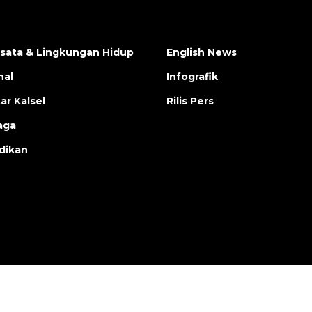
isata & Lingkungan Hidup
English News
nal
Infografik
ar Kalsel
Rilis Pers
aga
dikan