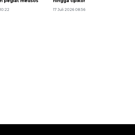
n pegiat medsos
hingga tipikor
 10:22
17 Juli 2026 08:56
160 ribu sambungan baru
jaringan gas 2026
2026-08-07 18:00:00