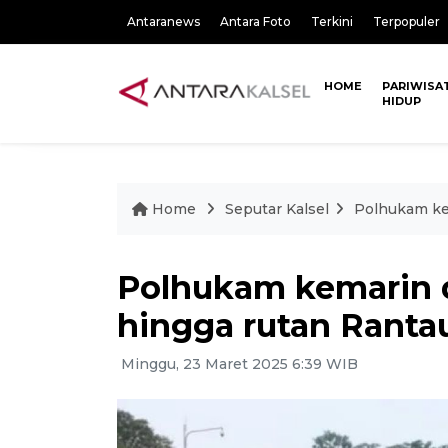
Antaranews
Antara Foto
Terkini
Terpopuler
HOME
PARIWISA
HIDUP
Home
Seputar Kalsel
Polhukam kem
Polhukam kemarin 
hingga rutan Rantau 
Minggu, 23 Maret 2025 6:39 WIB