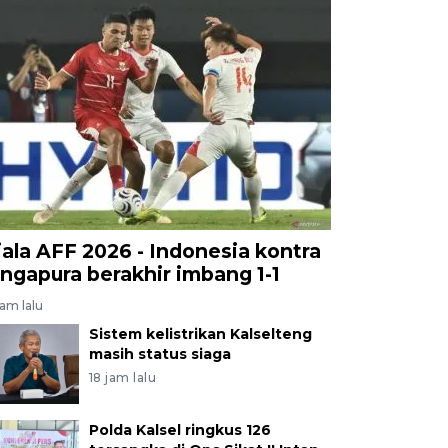
iala AFF 2026 - Indonesia kontra
ingapura berakhir imbang 1-1
jam lalu
Sistem kelistrikan Kalselteng
masih status siaga
18 jam lalu
Polda Kalsel ringkus 126