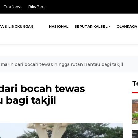
Top News
Rilis Pers
TA & LINGKUNGAN
NASIONAL
SEPUTAR KALSEL
OLAHRAGA
arin dari bocah tewas hingga rutan Rantau bagi takjil
T
dari bocah tewas
bagi takjil