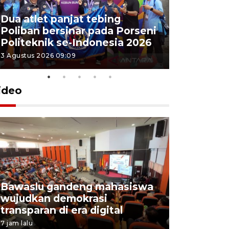
Dua atlet panjat tebing
Poliban r
Poliban bersinar pada Porseni
Porseni P
Politeknik se-Indonesia 2026
Indonesi
3 Agustus 2026 09:09
3 Agustus 202
ideo
Bawaslu gandeng mahasiswa
Pemprov 
wujudkan demokrasi
perusahaa
transparan di era digital
lowongan
7 jam lalu
4 Agustus 202