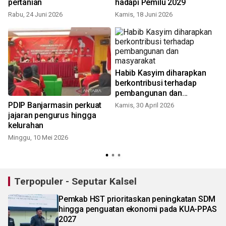
pertanian
hadapi Pemilu 2029
Rabu, 24 Juni 2026
Kamis, 18 Juni 2026
K
Habib Kasyim diharapkan
berkontribusi terhadap
pembangunan dan
masyarakat
PDIP Banjarmasin perkuat
Kamis, 30 April 2026
jajaran pengurus hingga
kelurahan
Minggu, 10 Mei 2026
S
Terpopuler - Seputar Kalsel
Pemkab HST prioritaskan peningkatan SDM
hingga penguatan ekonomi pada KUA-PPAS
2027