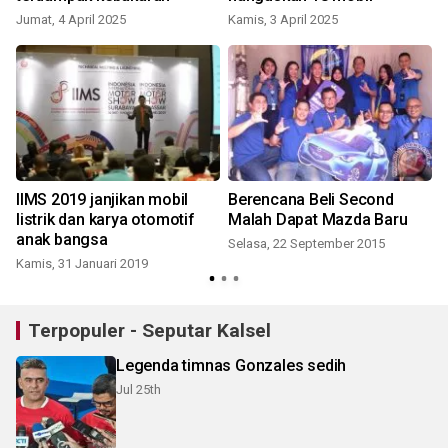
Jumat, 4 April 2025
Kamis, 3 April 2025
IIMS 2019 janjikan mobil
Berencana Beli Second
-
listrik dan karya otomotif
Malah Dapat Mazda Baru
anak bangsa
Selasa, 22 September 2015
Kamis, 31 Januari 2019
S
Terpopuler - Seputar Kalsel
Legenda timnas Gonzales sedih
Jul 25th