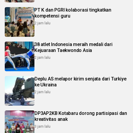
PT K dan PGRI kolaborasi tingkatkan
kompetensi guru
2 jam lalu
38 atlet Indonesia meraih medali dari
Kejuaraan Taekwondo Asia
2 jam lalu
Deplu AS melapor kirim senjata dari Turkiye
ke Ukraina
2 jam lalu
DP3AP2KB Kotabaru dorong partisipasi dan
kreativitas anak
3 jam lalu