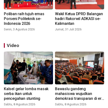
Poliban raih tujuh emas
Wakil Ketua DPRD Balangan
Porseni Politeknik se-
hadiri Rakorwil ADKASI se-
Indonesia 2026
Kalimantan
Senin, 3 Agustus 2026
Jumat, 31 Juli 2026
Video
Kalsel gelar lomba masak
Bawaslu gandeng
serba ikan untuk
mahasiswa wujudkan
pencegahan stunting
demokrasi transparan di era
digital
Sabtu, 8 Agustus 2026
Sabtu, 8 Agustus 2026