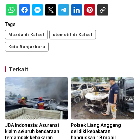
Tags:
Mazda di Kalsel
otomotif di Kalsel
Kota Banjarbaru
Terkait
JBA Indonesia: Asuransi
Polsek Liang Anggang
klaim seluruh kendaraan
selidiki kebakaran
terdampak kebakaran
hanguskan 18 mobil
R