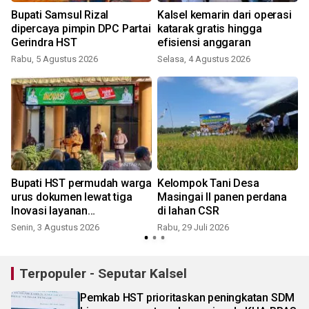
Bupati Samsul Rizal
Kalsel kemarin dari operasi
dipercaya pimpin DPC Partai
katarak gratis hingga
a
Gerindra HST
efisiensi anggaran
Rabu, 5 Agustus 2026
Selasa, 4 Agustus 2026
S
Bupati HST permudah warga
Kelompok Tani Desa
urus dokumen lewat tiga
Masingai II panen perdana
Inovasi layanan
di lahan CSR
kependudukan
Senin, 3 Agustus 2026
Rabu, 29 Juli 2026
S
Terpopuler - Seputar Kalsel
Pemkab HST prioritaskan peningkatan SDM