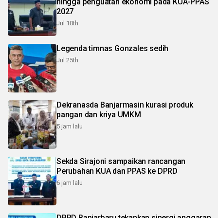
hingga penguatan ekonomi pada KUA-PPAS
2027
Jul 10th
Legenda timnas Gonzales sedih
Jul 25th
Dekranasda Banjarmasin kurasi produk
pangan dan kriya UMKM
5 jam lalu
Sekda Sirajoni sampaikan rancangan
Perubahan KUA dan PPAS ke DPRD
6 jam lalu
DPRD Banjarbaru tekankan sinergi anggaran,