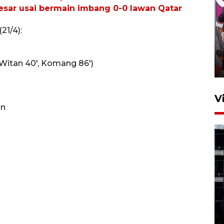
 besar usai bermain imbang 0-0 lawan Qatar
Ketua DPRD Syahrial hadiri
21/4):
pembukaan Turnamen Sepak
Bola Usia Dini
, Witan 40', Komang 86')
23 Juli 2026 21:36
V
in
Feature - Kalsel Merangkul
Anak Putus Sekolah Lewat
Pendidikan Kesetaraan
Bagian 1