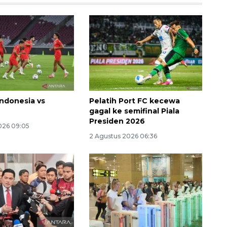
Indonesia vs
Pelatih Port FC kecewa
gagal ke semifinal Piala
Presiden 2026
Sinyal positif perekonomian
026 09:05
Indonesia
2 Agustus 2026 06:36
2026-08-05 15:00:00