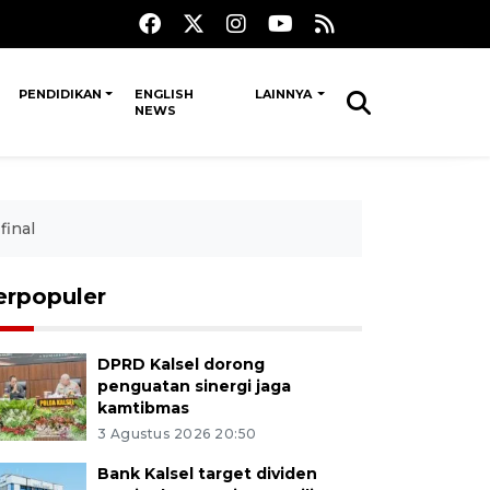
PENDIDIKAN
ENGLISH
LAINNYA
NEWS
final
erpopuler
DPRD Kalsel dorong
penguatan sinergi jaga
kamtibmas
3 Agustus 2026 20:50
Bank Kalsel target dividen