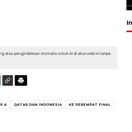
30 Juli 2026 17:51
I
g atau pengindeksan otomatis untuk AI di situs web ini tanpa
P A
QATAR DAN INDONESIA
KE PEREMPAT FINAL