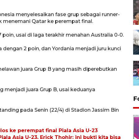
nesia menyelesaikan fase grup sebagai runner-
k menemani Qatar ke perempat final.
poin, usai di laga terakhir menahan Australia 0-0.
a dengan 2 poin, dan Yordania menjadi juru kunci
 melawan juara Grup B yang masih diperebutkan
g menjadi juara Grup B, usai keduanya
F
anding pada Senin (22/4) di Stadion Jassim Bin
los ke perempat final Piala Asia U-23
ala Asia U-23, Erick Thohir: ini bukti kita bisa