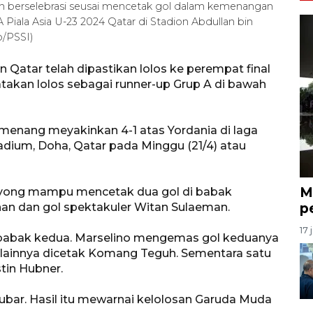
n berselebrasi seusai mencetak gol dalam kemenangan
A Piala Asia U-23 2024 Qatar di Stadion Abdullan bin
o/PSSI)
 Qatar telah dipastikan lolos ke perempat final
takan lolos sebagai runner-up Grup A di bawah
 menang meyakinkan 4-1 atas Yordania di laga
Stadium, Doha, Qatar pada Minggu (21/4) atau
M
e-yong mampu mencetak dua gol di babak
p
nan dan gol spektakuler Witan Sulaeman.
17 
 babak kedua. Marselino mengemas gol keduanya
l lainnya dicetak Komang Teguh. Sementara satu
stin Hubner.
bar. Hasil itu mewarnai kelolosan Garuda Muda