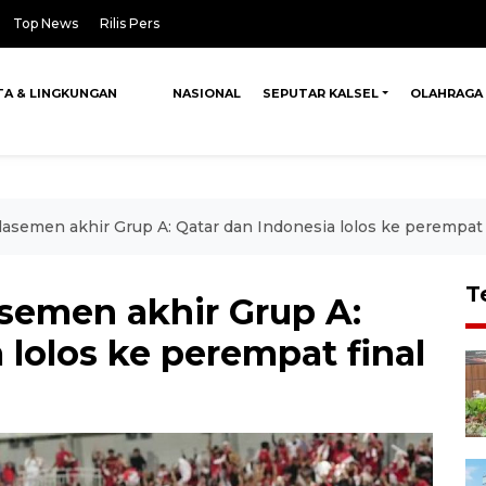
Top News
Rilis Pers
TA & LINGKUNGAN
NASIONAL
SEPUTAR KALSEL
OLAHRAGA
Klasemen akhir Grup A: Qatar dan Indonesia lolos ke perempat 
T
lasemen akhir Grup A:
 lolos ke perempat final