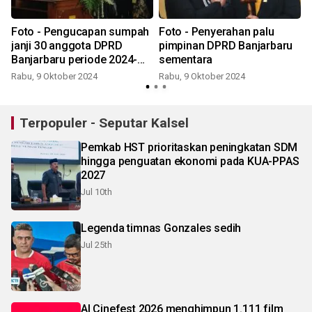
Foto - Pengucapan sumpah
Foto - Penyerahan palu
janji 30 anggota DPRD
pimpinan DPRD Banjarbaru
Banjarbaru periode 2024-
sementara
2029
Rabu, 9 Oktober 2024
Rabu, 9 Oktober 2024
Terpopuler - Seputar Kalsel
Pemkab HST prioritaskan peningkatan SDM
hingga penguatan ekonomi pada KUA-PPAS
2027
Jul 10th
Legenda timnas Gonzales sedih
Jul 25th
AI Cinefest 2026 menghimpun 1.111 film