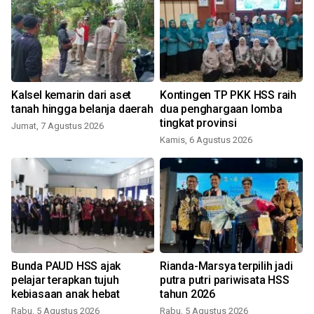
Kalsel kemarin dari aset
Kontingen TP PKK HSS raih
tanah hingga belanja daerah
dua penghargaan lomba
tingkat provinsi
Jumat, 7 Agustus 2026
Kamis, 6 Agustus 2026
S
Bunda PAUD HSS ajak
Rianda-Marsya terpilih jadi
pelajar terapkan tujuh
putra putri pariwisata HSS
kebiasaan anak hebat
tahun 2026
Rabu, 5 Agustus 2026
Rabu, 5 Agustus 2026
R