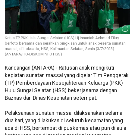
Ketua TP PKK Hulu Sungai Selatan (HSS) Hj Isnaniah Achmad Fikry
berfoto bersama dan serahkan bingkisan untuk anak peserta sunatan
massal, di Loksado, HSS, Kalimantan Selatan, Senin (3/7/2023).
(ANTARA/HO-DISKOMINFO HSS)
Kandangan (ANTARA) - Ratusan anak mengikuti
kegiatan sunatan massal yang digelar Tim Penggerak
(TP) Pemberdayaan Kesejahteraan Keluarga (PKK)
Hulu Sungai Selatan (HSS) bekerjasama dengan
Baznas dan Dinas Kesehatan setempat.
Pelaksanaan sunatan massal dilaksanakan selama
dua hari, yang dilakukan di seluruh kecamatan yang
ada di HSS, bertempat di puskemas atau pun di aula