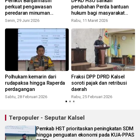
Pemkot Banjarmasin
DPRD HSU sahkan
perkuat pengawasan
perubahan Perda bantuan
peredaran minuman
hukum bagi masyarakat
beralkohol
miskin
Senin, 29 Juni 2026
Rabu, 11 Maret 2026
R
a
Polhukam kemarin dari
Fraksi DPP DPRD Kalsel
rudapaksa hingga Raperda
soroti pajak dan retribusi
perdagangan
daerah
Sabtu, 28 Februari 2026
Rabu, 25 Februari 2026
Terpopuler - Seputar Kalsel
Pemkab HST prioritaskan peningkatan SDM
hingga penguatan ekonomi pada KUA-PPAS