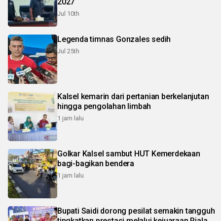
2027
Jul 10th
Legenda timnas Gonzales sedih
Jul 25th
Kalsel kemarin dari pertanian berkelanjutan
hingga pengolahan limbah
1 jam lalu
Golkar Kalsel sambut HUT Kemerdekaan
bagi-bagikan bendera
1 jam lalu
Bupati Saidi dorong pesilat semakin tangguh
tingkatkan prestasi melalui kejuaraan Piala