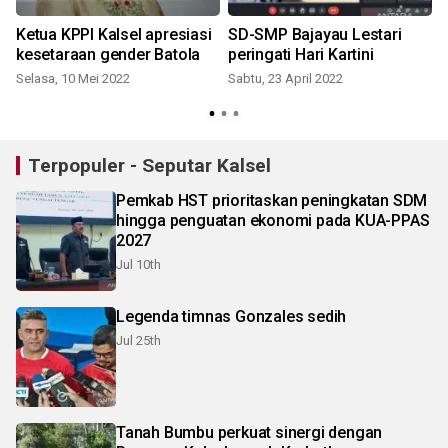
g
Ketua KPPI Kalsel apresiasi
SD-SMP Bajayau Lestari
kesetaraan gender Batola
peringati Hari Kartini
Selasa, 10 Mei 2022
Sabtu, 23 April 2022
S
Terpopuler - Seputar Kalsel
Pemkab HST prioritaskan peningkatan SDM
hingga penguatan ekonomi pada KUA-PPAS
2027
Jul 10th
Legenda timnas Gonzales sedih
Jul 25th
Tanah Bumbu perkuat sinergi dengan