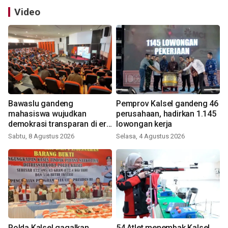
Video
Bawaslu gandeng
Pemprov Kalsel gandeng 46
mahasiswa wujudkan
perusahaan, hadirkan 1.145
demokrasi transparan di era
lowongan kerja
digital
Sabtu, 8 Agustus 2026
Selasa, 4 Agustus 2026
Polda Kalsel gagalkan
54 Atlet menembak Kalsel,