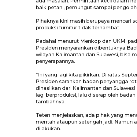
ada masalah. Permintaan kecil dalam neg
baik petani, pemungut sampai pengolah.
Pihaknya kini masih berupaya mencari s
produksi furnitur tidak terhambat.
Padahal menurut Menkop dan UKM, pada 
Presiden menyarankan dibentuknya Bada
wilayah Kalimantan dan Sulawesi, bisa 
penyerapannya.
"Ini yang lagi kita pikirkan. Di ratas Sep
Presiden sarankan badan penyangga rota
dihasilkan dari Kalimantan dan Sulawes
lagi berproduksi, lalu diserap oleh bada
tambahnya.
Teten menjelaskan, ada pihak yang meno
mentah ataupun setengah jadi. Namun 
dilakukan.