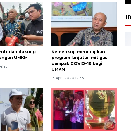
I
enterian dukung
Kemenkop menerapkan
angan UMKM
program lanjutan mitigasi
dampak COVID-19 bagi
14:25
UMKM
15 April 2020 12:53