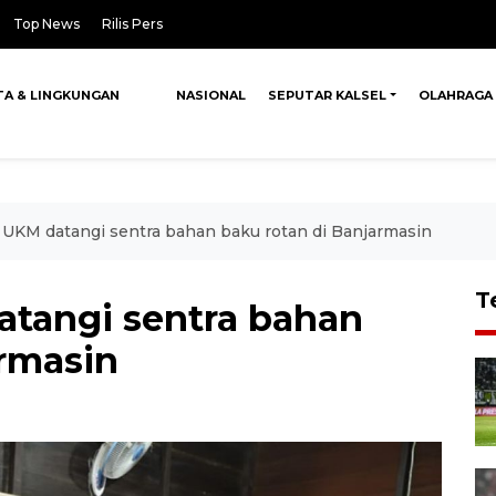
Top News
Rilis Pers
TA & LINGKUNGAN
NASIONAL
SEPUTAR KALSEL
OLAHRAGA
UKM datangi sentra bahan baku rotan di Banjarmasin
T
tangi sentra bahan
armasin