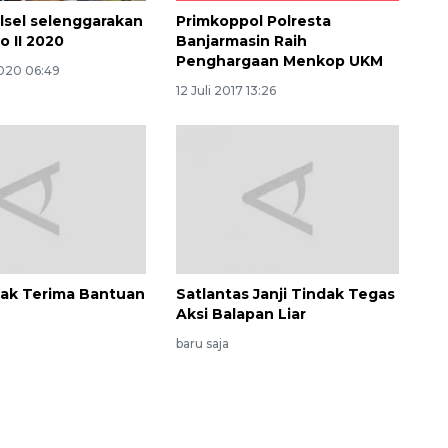
lsel selenggarakan
Primkoppol Polresta
 II 2020
Banjarmasin Raih
Penghargaan Menkop UKM
2020 06:49
12 Juli 2017 13:26
160 ribu sambungan baru
jaringan gas 2026
2026-08-07 18:00:00
dak Terima Bantuan
Satlantas Janji Tindak Tegas
Aksi Balapan Liar
baru saja