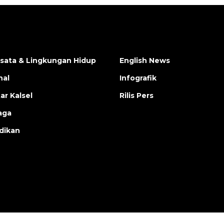
isata & Lingkungan Hidup
English News
nal
Infografik
ar Kalsel
Rilis Pers
aga
dikan