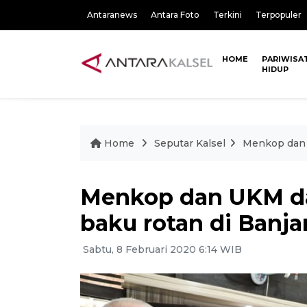
Antaranews
Antara Foto
Terkini
Terpopuler
HOME
PARIWISA
HIDUP
Home
Seputar Kalsel
Menkop dan 
Menkop dan UKM da
baku rotan di Banj
Sabtu, 8 Februari 2020 6:14 WIB