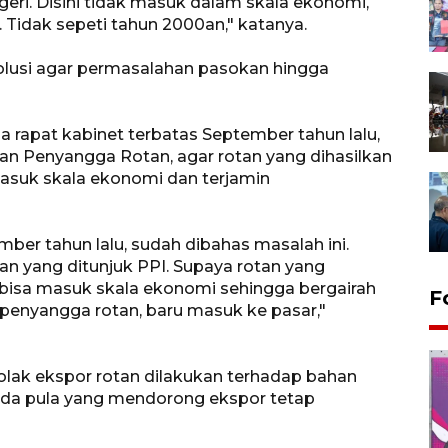
eri. Disini tidak masuk dalam skala ekonomi,
 Tidak sepeti tahun 2000an," katanya.
olusi agar permasalahan pasokan hingga
rapat kabinet terbatas September tahun lalu,
n Penyangga Rotan, agar rotan yang dihasilkan
masuk skala ekonomi dan terjamin
tember tahun lalu, sudah dibahas masalah ini.
n yang ditunjuk PPI. Supaya rotan yang
i bisa masuk skala ekonomi sehingga bergairah
F
n penyangga rotan, baru masuk ke pasar,"
lak ekspor rotan dilakukan terhadap bahan
ada pula yang mendorong ekspor tetap