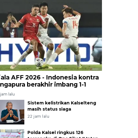
iala AFF 2026 - Indonesia kontra
ingapura berakhir imbang 1-1
jam lalu
Sistem kelistrikan Kalselteng
masih status siaga
22 jam lalu
Polda Kalsel ringkus 126